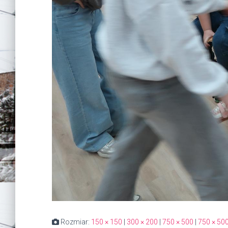
Rozmiar:
150 × 150
|
300 × 200
|
750 × 500
|
750 × 50