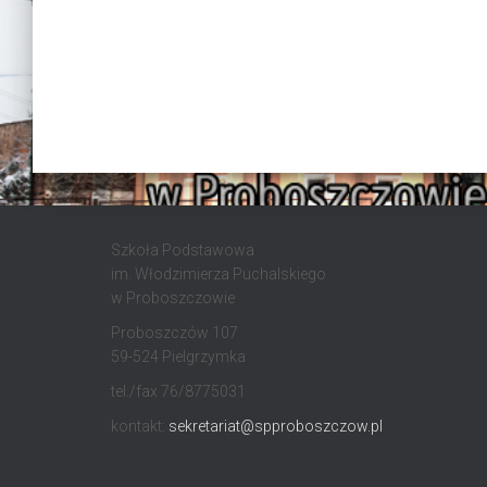
Szkoła Podstawowa
im. Włodzimierza Puchalskiego
w Proboszczowie
Proboszczów 107
59-524 Pielgrzymka
tel./fax 76/8775031
kontakt:
sekretariat@spproboszczow.pl