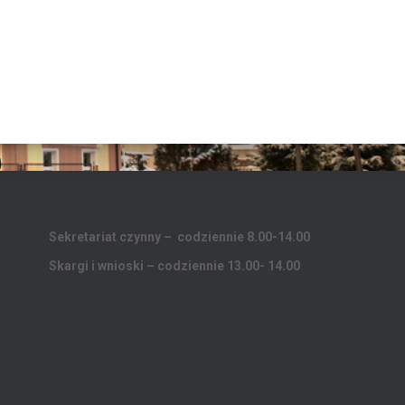
Sekretariat czynny – codziennie 8.00-14.00
Skargi i wnioski – codziennie 13.00- 14.00