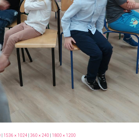
0
|
1536 × 1024
|
360 × 240
|
1800 × 1200