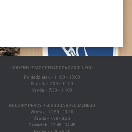
GODZINY PRACY PEDAGOGA
SZKOLNEGO
Poniedziałek – 11:00 – 15:00
Wtorek – 7:30 – 11:00
Środa – 7:30 – 11:00
GODZINY PRACY PEDAGOGA SPECJALNEGO
Wtorek - 11.50 - 13.30
Środa - 7.30 - 8.30
Czwartek - 12.45 - 14.45
Piątek - 7.30 - 8.30