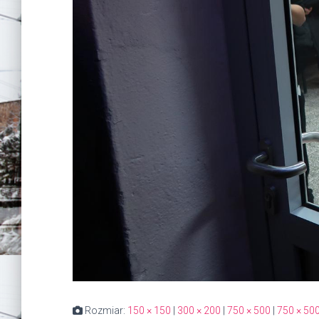
Rozmiar:
150 × 150
|
300 × 200
|
750 × 500
|
750 × 50