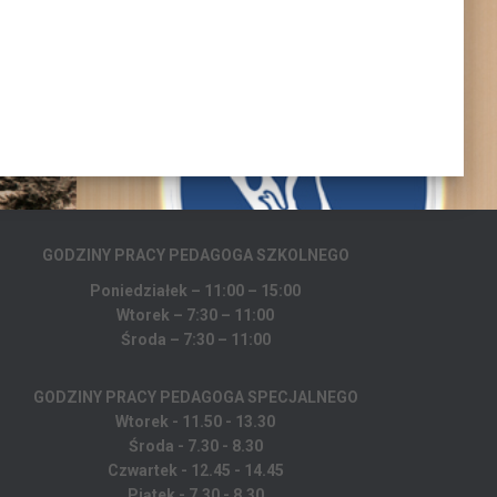
GODZINY PRACY PEDAGOGA
SZKOLNEGO
Poniedziałek – 11:00 – 15:00
Wtorek – 7:30 – 11:00
Środa – 7:30 – 11:00
GODZINY PRACY PEDAGOGA SPECJALNEGO
Wtorek - 11.50 - 13.30
Środa - 7.30 - 8.30
Czwartek - 12.45 - 14.45
Piątek - 7.30 - 8.30