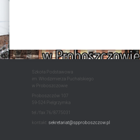
Szkoła Podstawowa
im. Włodzimierza Puchalskiego
w Proboszczowie
Proboszczów 107
59-524 Pielgrzymka
tel./fax 76/8775031
kontakt:
sekretariat@spproboszczow.pl