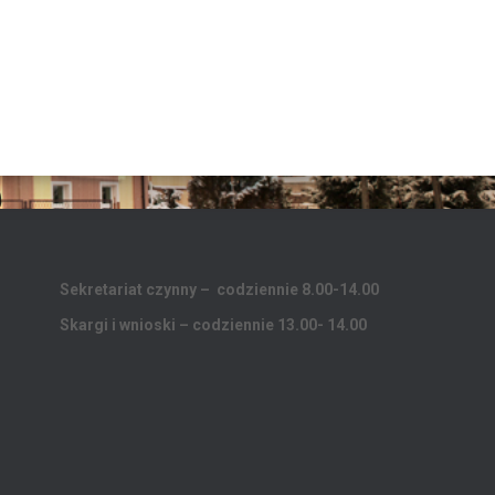
Sekretariat czynny – codziennie 8.00-14.00
Skargi i wnioski – codziennie 13.00- 14.00