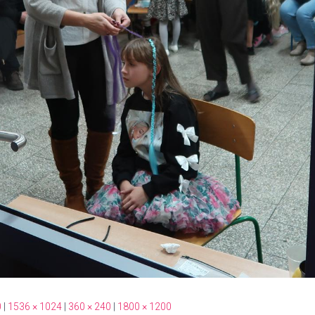
0
|
1536 × 1024
|
360 × 240
|
1800 × 1200