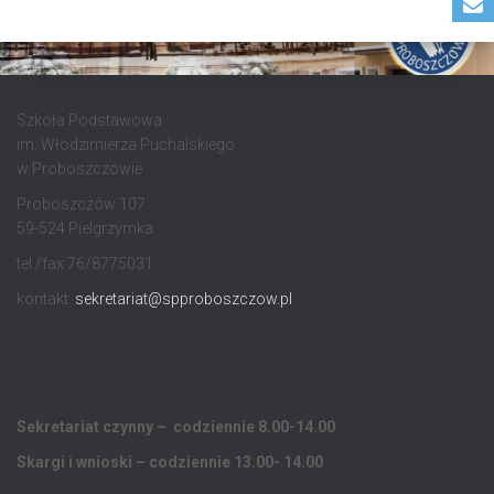
Szkoła Podstawowa
im. Włodzimierza Puchalskiego
w Proboszczowie
Proboszczów 107
59-524 Pielgrzymka
tel./fax 76/8775031
kontakt:
sekretariat@spproboszczow.pl
Sekretariat czynny – codziennie 8.00-14.00
Skargi i wnioski – codziennie 13.00- 14.00