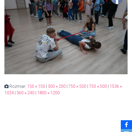
Rozmiar:
150 × 150
|
300 × 200
|
750 × 500
|
750 × 500
|
1536 ×
1024
|
360 × 240
|
1800 × 1200