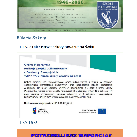
80lecie Szkoły
T.I.K? TAK!