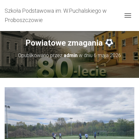
Szkoła Podstawowa im. W.Puchalskiego w
Proboszczowie
PRZEŁ
Powiatowe zmagania
Opublikowano przez
admin
w dniu
6 maja 2026