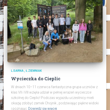
L.SARNA , Ł.ZIEMNIAK
Wycieczka do Cieplic
W dniach 10–11 czerwca fantastyczna grupa uczniów z
klas VII i VIII wzięła udział w pełnej wrażeń wycieczce
szkolnej do Cieplic! Podczas wyjazdu uczestnicy mieli
okazję zdobyć zamek Chojnik , podziwiając piękne widoki
i poznając
Dowiedz się więcej