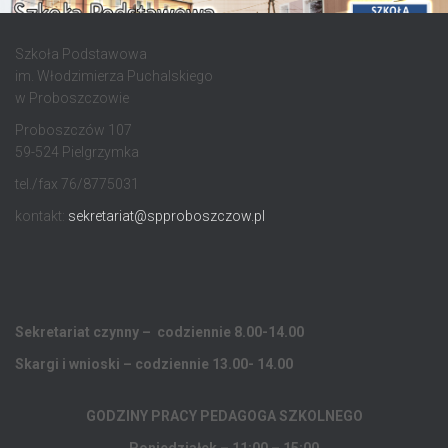
Szkoła Podstawowa
im. Włodzimierza Puchalskiego
w Proboszczowie
Proboszczów 107
59-524 Pielgrzymka
tel./fax 76/8775031
kontakt:
sekretariat@spproboszczow.pl
Sekretariat czynny – codziennie 8.00-14.00
Skargi i wnioski – codziennie 13.00- 14.00
GODZINY PRACY PEDAGOGA
SZKOLNEGO