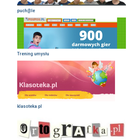
puch@le
Trening umysłu
klasoteka.pl