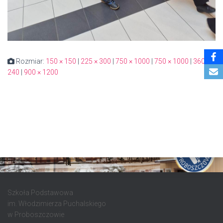
Rozmiar:
150 × 150
|
225 × 300
|
750 × 1000
|
750 × 1000
|
360 ×
240
|
900 × 1200
Szkoła Podstawowa
im. Włodzimierza Puchalskiego
w Proboszczowie