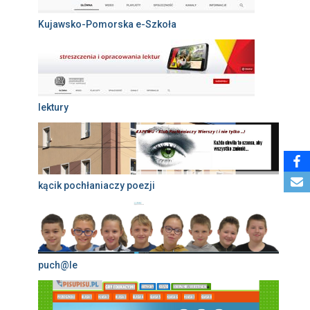
Kujawsko-Pomorska e-Szkoła
lektury
kącik pochłaniaczy poezji
puch@le