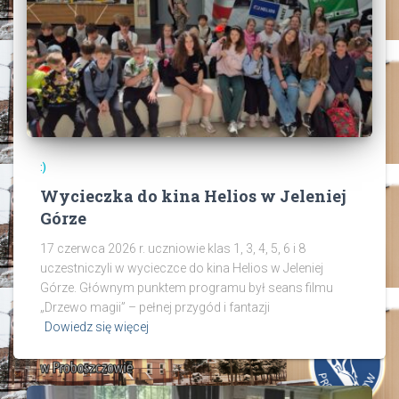
:)
Wycieczka do kina Helios w Jeleniej
Górze
17 czerwca 2026 r. uczniowie klas 1, 3, 4, 5, 6 i 8
uczestniczyli w wycieczce do kina Helios w Jeleniej
Górze. Głównym punktem programu był seans filmu
„Drzewo magii” – pełnej przygód i fantazji
Dowiedz się więcej