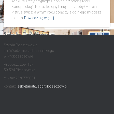
konkursu recytacyjnego”Spotkania z poezją Marii
Konopnickiej”. Po raz kolejny I miejsce zdobył Marcin
Pietrusiewicz, a w tym roku dołączyła do niego młodsza
siostra
Dowiedz się więcej
Szkoła Podstawowa
im. Włodzimierza Puchalskiego
w Proboszczowie
Proboszczów 107
59-524 Pielgrzymka
tel./fax 76/8775031
kontakt:
sekretariat@spproboszczow.pl