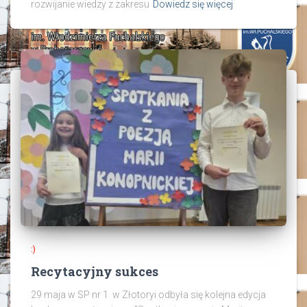
rozwijanie wiedzy z zakresu
Dowiedz się więcej
:)
Recytacyjny sukces
29 maja w SP nr 1 w Złotoryi odbyła się kolejna edycja