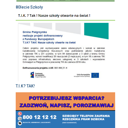
80lecie Szkoły
T.I.K? TAK!