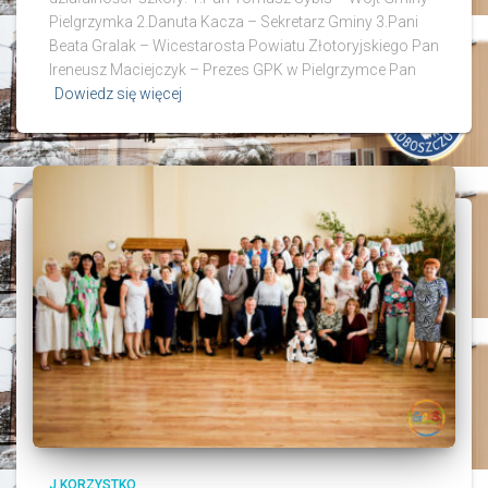
Pielgrzymka 2.Danuta Kacza – Sekretarz Gminy 3.Pani
Beata Gralak – Wicestarosta Powiatu Złotoryjskiego Pan
Ireneusz Maciejczyk – Prezes GPK w Pielgrzymce Pan
Dowiedz się więcej
J.KORZYSTKO