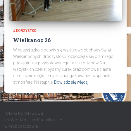
J.KORZYSTKO
Wielkanoc 26
W naszej szkole odbyły się wyjątkowe obchody Świąt
Wielkanocnych Uroczystość rozpoczęła się od miłego
poczęstunku przygotowanego przez rodziców Na
wszystkich czekał pyszny żurek oraz domowe ciasta –
serdecznie dziękujemy za zaangażowanie i wspaniałą
atmosferę! Następnie
Dowiedz się więcej
Szkoła Podstawowa
im. Włodzimierza Puchalskiego
w Proboszczowie