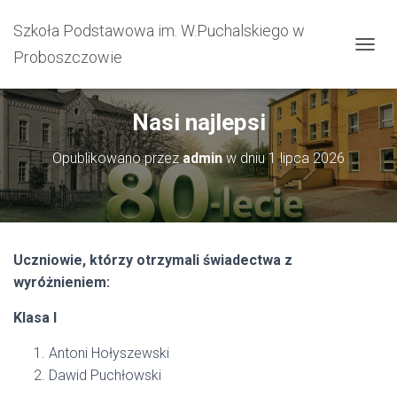
Szkoła Podstawowa im. W.Puchalskiego w
Proboszczowie
PRZEŁ
Nasi najlepsi
Opublikowano przez
admin
w dniu
1 lipca 2026
Uczniowie, którzy otrzymali świadectwa z
wyróżnieniem:
Klasa I
Antoni Hołyszewski
Dawid Puchłowski