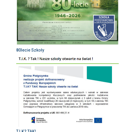
80lecie Szkoły
T.I.K? TAK!