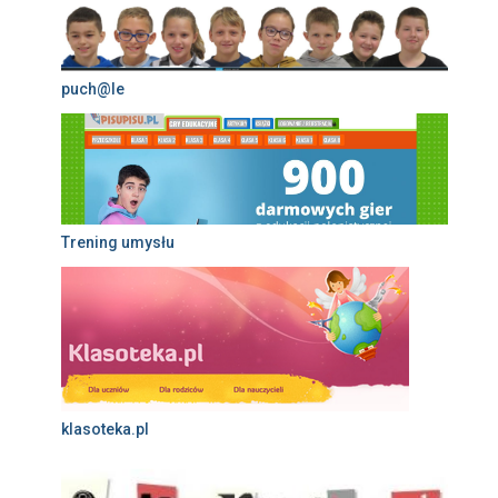
puch@le
Trening umysłu
klasoteka.pl