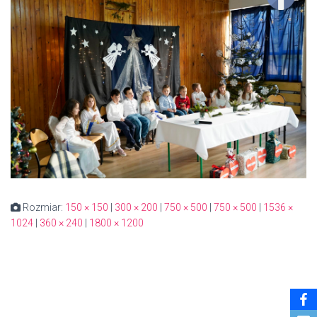
Rozmiar:
150 × 150
|
300 × 200
|
750 × 500
|
750 × 500
|
1536 ×
1024
|
360 × 240
|
1800 × 1200