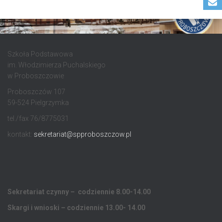
Szkoła Podstawowa
im. Włodzimierza Puchalskiego
w Proboszczowie
Proboszczów 107
59-524 Pielgrzymka
tel./fax 76/8775031
kontakt:
sekretariat@spproboszczow.pl
Sekretariat czynny – codziennie 8.00-14.00
Skargi i wnioski – codziennie 13.00- 14.00