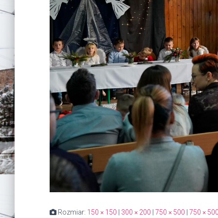
Rozmiar:
150 × 150
|
300 × 200
|
750 × 500
|
750 × 50