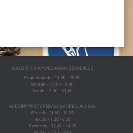
GODZINY PRACY PEDAGOGA
SZKOLNEGO
Poniedziałek – 11:00 – 15:00
Wtorek – 7:30 – 11:00
Środa – 7:30 – 11:00
GODZINY PRACY PEDAGOGA SPECJALNEGO
Wtorek - 11.50 - 13.30
Środa - 7.30 - 8.30
Czwartek - 12.45 - 14.45
Piątek - 7.30 - 8.30