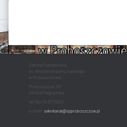
Szkoła Podstawowa
im. Włodzimierza Puchalskiego
w Proboszczowie
Proboszczów 107
59-524 Pielgrzymka
tel./fax 76/8775031
kontakt:
sekretariat@spproboszczow.pl