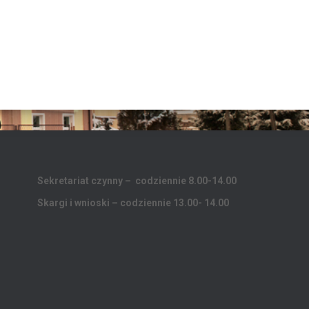
Sekretariat czynny – codziennie 8.00-14.00
Skargi i wnioski – codziennie 13.00- 14.00