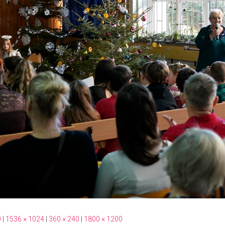
0
|
1536 × 1024
|
360 × 240
|
1800 × 1200