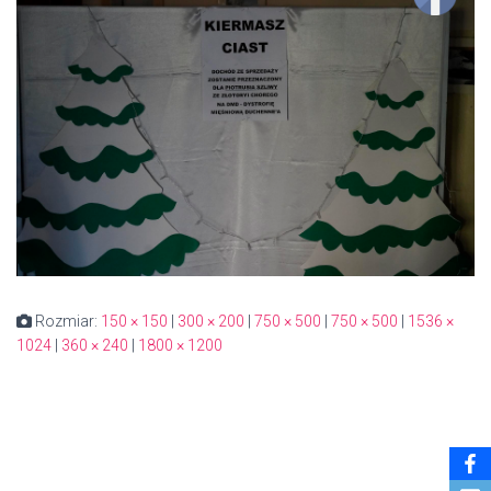
Rozmiar:
150 × 150
|
300 × 200
|
750 × 500
|
750 × 500
|
1536 ×
1024
|
360 × 240
|
1800 × 1200