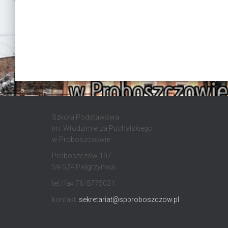
Szkoła Podstawowa
im. Włodzimierza Puchalskiego
w Proboszczowie
Proboszczów 107
59-524 Pielgrzymka
tel./fax 76/8775031
kontakt:
sekretariat@spproboszczow.pl