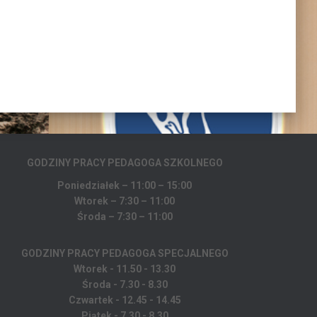
GODZINY PRACY PEDAGOGA
SZKOLNEGO
Poniedziałek – 11:00 – 15:00
Wtorek – 7:30 – 11:00
Środa – 7:30 – 11:00
GODZINY PRACY PEDAGOGA SPECJALNEGO
Wtorek - 11.50 - 13.30
Środa - 7.30 - 8.30
Czwartek - 12.45 - 14.45
Piątek - 7.30 - 8.30