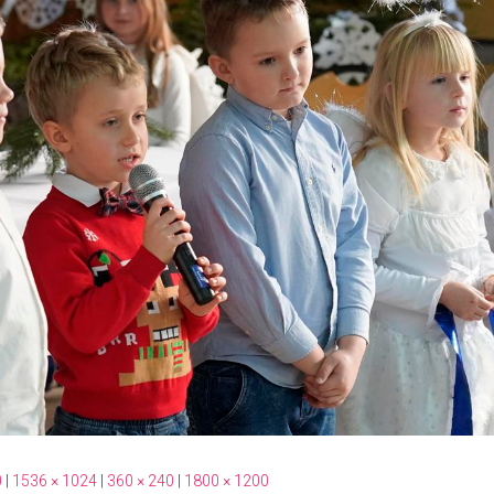
0
|
1536 × 1024
|
360 × 240
|
1800 × 1200