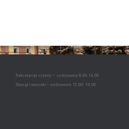
Sekretariat czynny – codziennie 8.00-14.00
Skargi i wnioski – codziennie 13.00- 14.00