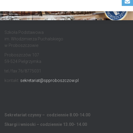
Szkoła Podstawowa
im. Włodzimierza Puchalskiego
w Proboszczowie
Proboszczów 107
59-524 Pielgrzymka
tel./fax 76/8775031
kontakt:
sekretariat@spproboszczow.pl
Sekretariat czynny – codziennie 8.00-14.00
Skargi i wnioski – codziennie 13.00- 14.00