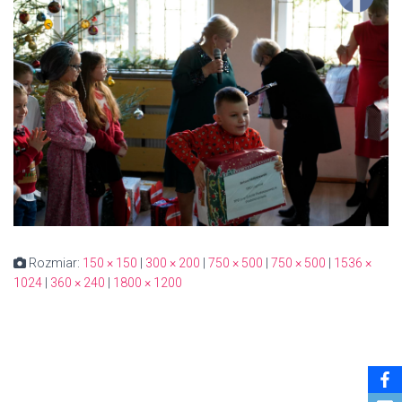
Rozmiar:
150 × 150
|
300 × 200
|
750 × 500
|
750 × 500
|
1536 ×
1024
|
360 × 240
|
1800 × 1200