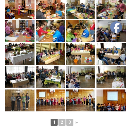
1
2
3
►