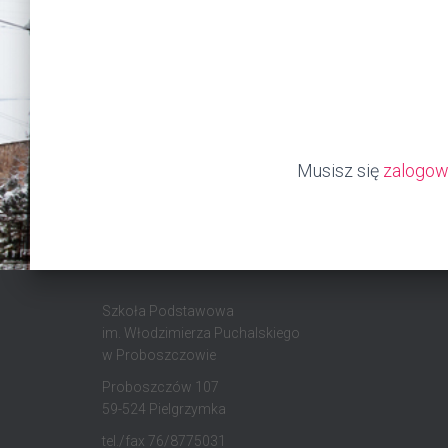
Musisz się
zalogo
Szkoła Podstawowa
im. Włodzimierza Puchalskiego
w Proboszczowie
Proboszczów 107
59-524 Pielgrzymka
tel./fax 76/8775031