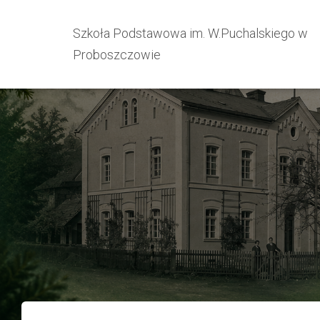
Szkoła Podstawowa im. W.Puchalskiego w
Proboszczowie