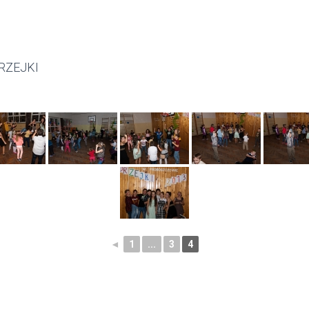
RZEJKI
◄
1
...
3
4