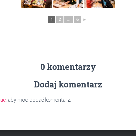
1
2
...
6
►
0 komentarzy
Dodaj komentarz
wać
, aby móc dodać komentarz.