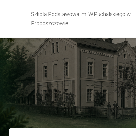
Szkoła Podstawowa im. W.Puchalskiego w
Proboszczowie