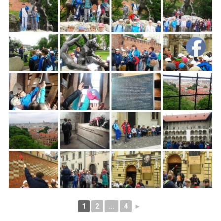
1
2
...
4
►