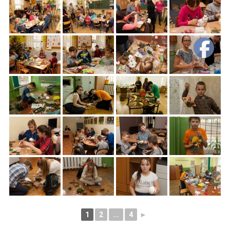
1
2
...
4
►