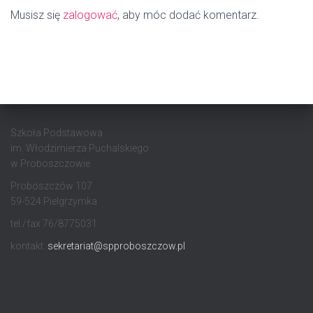
Musisz się
zalogować
, aby móc dodać komentarz.
Szkoła Podstawowa
im. Włodzimierza Puchalskiego
w Proboszczowie
Proboszczów 107
59-524 Pielgrzymka
tel./fax 76/8775031
kontakt:
sekretariat@spproboszczow.pl