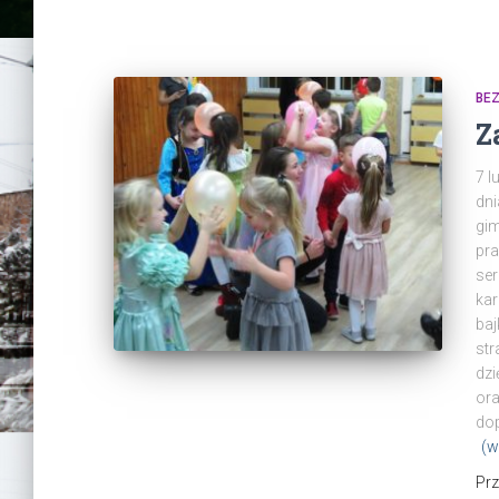
BEZ
Z
7 l
dni
gim
pr
ser
kar
baj
str
dz
ora
do
(w
Pr