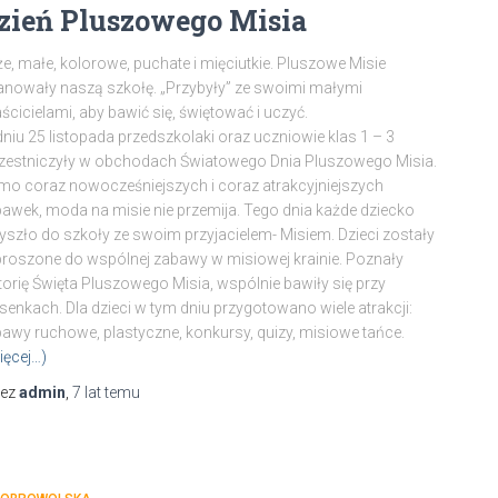
zień Pluszowego Misia
e, małe, kolorowe, puchate i mięciutkie. Pluszowe Misie
nowały naszą szkołę. „Przybyły” ze swoimi małymi
ścicielami, aby bawić się, świętować i uczyć.
niu 25 listopada przedszkolaki oraz uczniowie klas 1 – 3
zestniczyły w obchodach Światowego Dnia Pluszowego Misia.
o coraz nowocześniejszych i coraz atrakcyjniejszych
awek, moda na misie nie przemija. Tego dnia każde dziecko
yszło do szkoły ze swoim przyjacielem- Misiem. Dzieci zostały
roszone do wspólnej zabawy w misiowej krainie. Poznały
torię Święta Pluszowego Misia, wspólnie bawiły się przy
senkach. Dla dzieci w tym dniu przygotowano wiele atrakcji:
awy ruchowe, plastyczne, konkursy, quizy, misiowe tańce.
ięcej…)
zez
admin
,
7 lat
temu