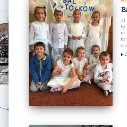
M.
B
31 
tym
nic
kon
sło
Pr