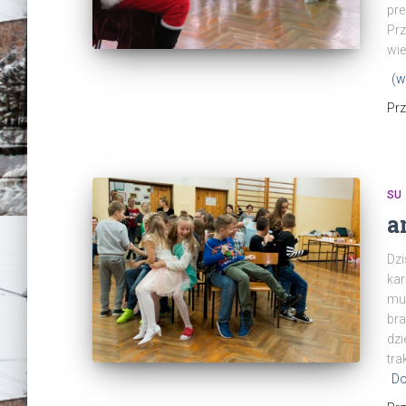
pre
Prz
wie
(w
Pr
SU
a
Dzi
kar
muz
bra
dzi
tra
Do