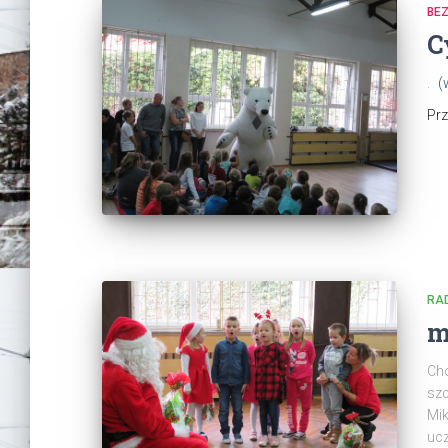
BEZ
C
.
(
Pr
RA
m
Cho
szc
Mik
ucz