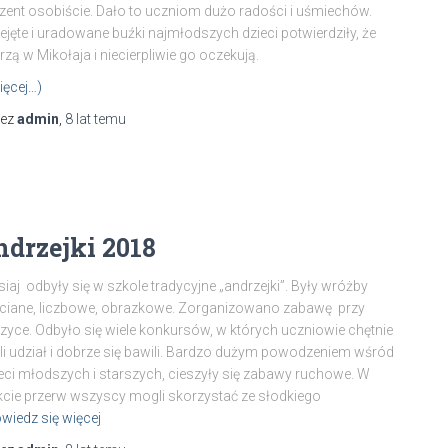
zent osobiście. Dało to uczniom dużo radości i uśmiechów.
ejęte i uradowane buźki najmłodszych dzieci potwierdziły, że
rzą w Mikołaja i niecierpliwie go oczekują.
ięcej…)
zez
admin
,
8 lat
temu
ndrzejki 2018
siaj odbyły się w szkole tradycyjne „andrzejki”. Były wróżby
ciane, liczbowe, obrazkowe. Zorganizowano zabawę przy
yce. Odbyło się wiele konkursów, w których uczniowie chętnie
li udział i dobrze się bawili. Bardzo dużym powodzeniem wśród
eci młodszych i starszych, cieszyły się zabawy ruchowe. W
kcie przerw wszyscy mogli skorzystać ze słodkiego
wiedz się więcej