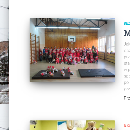
BEZ
M
Jak
ocz
prz
sta
w 
spo
po 
prz
Pr
D.K