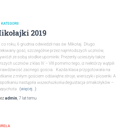
 KATEGORII
ikołajki 2019
 co roku, 6 grudnia odwiedził nas św. Mikołaj. Długo
ekiwany gość, szczególnie przez najmłodszych uczniów,
ywiózł ze sobą słodkie upominki. Prezenty ucieszyły także
rszych uczniów z klas IV – VIII pomimo tego, iż niektórzy wątpili
prawdziwość zacnego gościa. Każda klasa przygotowała na
tkanie z miłym gościem odświętne stroje, wierszyki i piosenki. A
spotkaniu nastąpiła
wszechszkolna
degustacja smakołyków –
epychota
.
(więcej…)
zez
admin
,
7 lat
temu
UREŁA