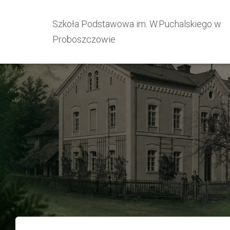
Szkoła Podstawowa im. W.Puchalskiego w
Proboszczowie