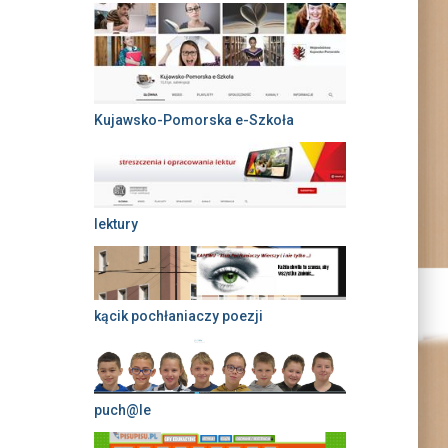
Kujawsko-Pomorska e-Szkoła
lektury
kącik pochłaniaczy poezji
puch@le