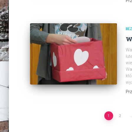
Pr
BEZ
w
Wal
lut
wie
Wal
któ
wy
Pr
Stronicowanie
1
2