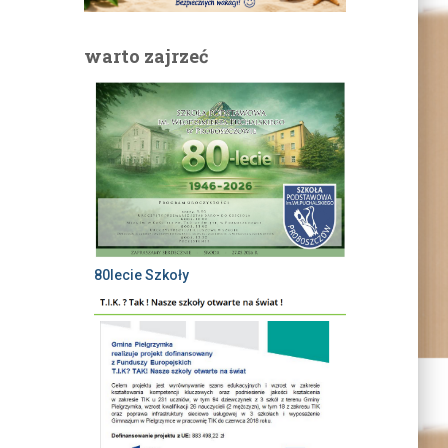
warto zajrzeć
80lecie Szkoły