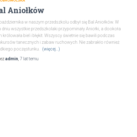
DOBROWOLSKA
al Aniołków
października w naszym przedszkolu odbył się Bal Aniołków. W
 dniu wszystkie przedszkolaki przypominały Aniołki, a dookoła
h królowała biel i błękit. Wszyscy świetnie się bawili podczas
kursów tanecznych i zabaw ruchowych. Nie zabrakło również
dkiego poczęstunku.
(więcej…)
zez
admin
,
7 lat
temu