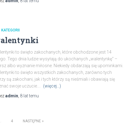
zez
admin
,
8 lat
temu
 KATEGORII
alentynki
entynki to święto zakochanych, które obchodzone jest 14
ego. Tego dnia ludzie wysyłają do ukochanych „walentynkę” –
rsz albo wyznanie miłosne. Niekiedy obdarzają się upominkami.
entynki to święto wszystkich zakochanych, zarówno tych
rzy są zakochani, jak i tych którzy są nieśmiali i obawiają się
znać swoje uczucie….
(więcej…)
zez
admin
,
8 lat
temu
…
4
NASTĘPNE