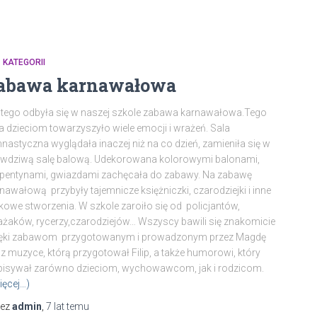
 KATEGORII
abawa karnawałowa
utego odbyła się w naszej szkole zabawa karnawałowa.Tego
a dzieciom towarzyszyło wiele emocji i wrażeń. Sala
nastyczna wyglądała inaczej niż na co dzień, zamieniła się w
awdziwą salę balową. Udekorowana kolorowymi balonami,
pentynami, gwiazdami zachęcała do zabawy. Na zabawę
nawałową przybyły tajemnicze księżniczki, czarodziejki i inne
kowe stworzenia. W szkole zaroiło się od policjantów,
ażaków, rycerzy,czarodziejów… Wszyscy bawili się znakomicie
ięki zabawom przygotowanym i prowadzonym przez Magdę
z muzyce, którą przygotował Filip, a także humorowi, który
pisywał zarówno dzieciom, wychowawcom, jak i rodzicom.
ięcej…)
zez
admin
,
7 lat
temu