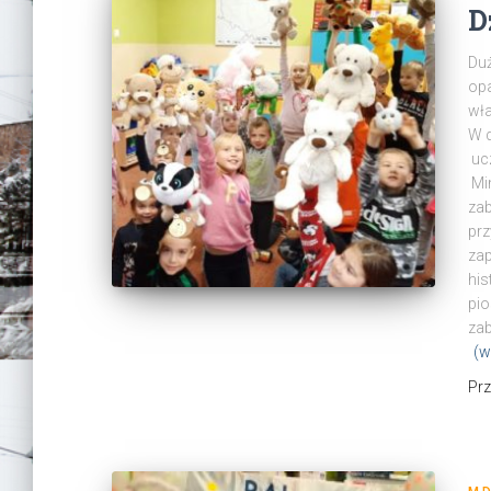
D
Duż
opa
wła
W d
uc
Mim
zab
prz
zap
his
pio
zab
(w
Pr