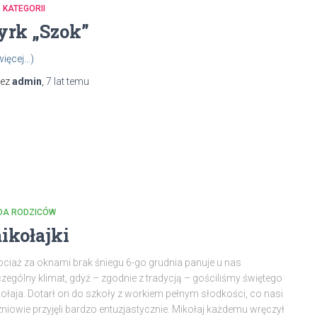
 KATEGORII
yrk „Szok”
więcej…)
zez
admin
,
7 lat
temu
DA RODZICÓW
ikołajki
ciaż za oknami brak śniegu 6-go grudnia panuje u nas
zególny klimat, gdyż – zgodnie z tradycją – gościliśmy świętego
ołaja. Dotarł on do szkoły z workiem pełnym słodkości, co nasi
niowie przyjęli bardzo entuzjastycznie. Mikołaj każdemu wręczył