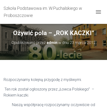
Szkoła Podstawowa im. W.Puchalskiego w
Proboszczowie
PRZEŁ
Ożywić pola – „ROK KACZKI”
Opublikowano przez
admin
w dniu
23 marca 2012
Rozpoczynamy kolejną przygodę z myśliwymi.
Ten rok został ogłoszony przez „Łowca Polskiego” –
Rokiem kaczki.
Naszą współpracę rozpoczynamy oczywiście od