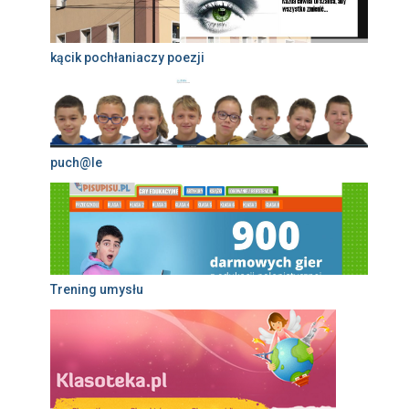
kącik pochłaniaczy poezji
puch@le
Trening umysłu