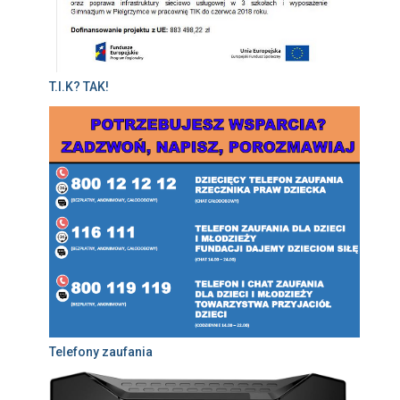
T.I.K? TAK!
Telefony zaufania