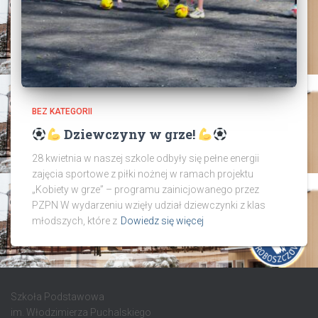
BEZ KATEGORII
Dziewczyny w grze!
28 kwietnia w naszej szkole odbyły się pełne energii
zajęcia sportowe z piłki nożnej w ramach projektu
„Kobiety w grze” – programu zainicjowanego przez
PZPN W wydarzeniu wzięły udział dziewczynki z klas
młodszych, które z
Dowiedz się więcej
Szkoła Podstawowa
im. Włodzimierza Puchalskiego