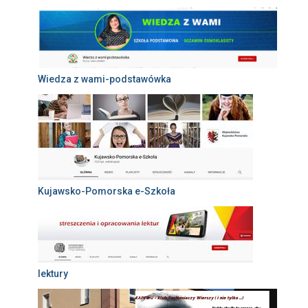
Wiedza z wami-podstawówka
Kujawsko-Pomorska e-Szkoła
lektury