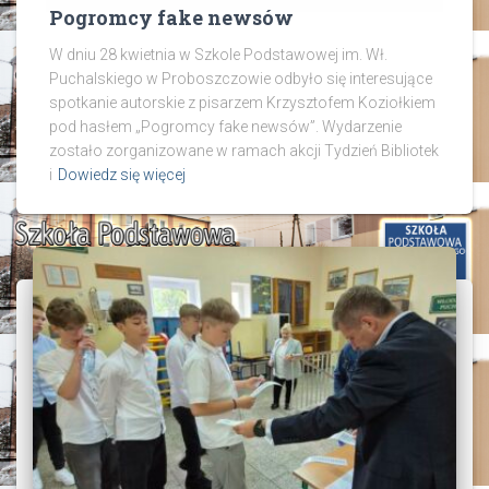
Pogromcy fake newsów
W dniu 28 kwietnia w Szkole Podstawowej im. Wł.
Puchalskiego w Proboszczowie odbyło się interesujące
spotkanie autorskie z pisarzem Krzysztofem Koziołkiem
pod hasłem „Pogromcy fake newsów”. Wydarzenie
zostało zorganizowane w ramach akcji Tydzień Bibliotek
i
Dowiedz się więcej