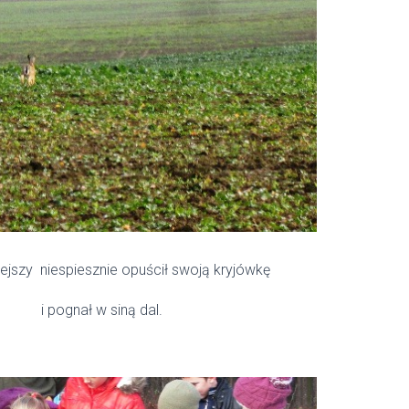
zy niespiesznie opuścił swoją kryjówkę
w siną dal.