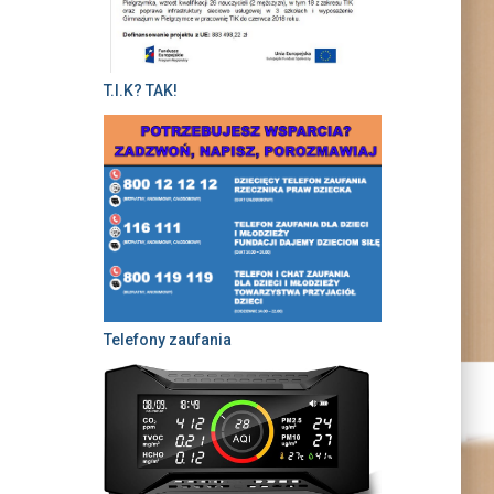
T.I.K? TAK!
Telefony zaufania