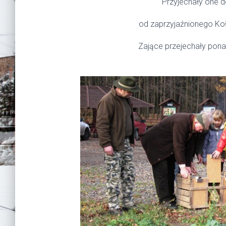
Przyjechały one d
od zaprzyjaźnionego Koł
Zające przejechały ponad 320