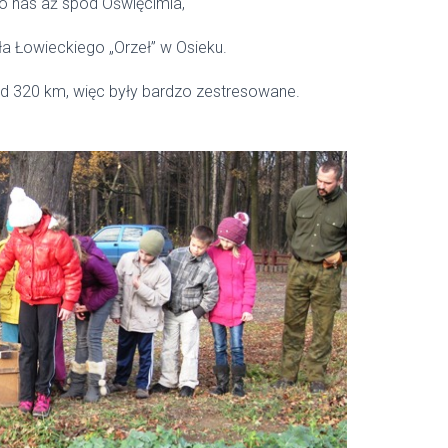
o nas aż spod Oświęcimia,
a Łowieckiego „Orzeł” w Osieku.
 km, więc były bardzo zestresowane.