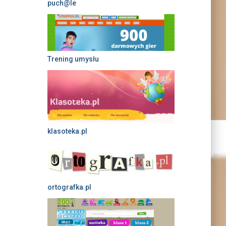
puch@le
Trening umysłu
klasoteka.pl
ortografka.pl