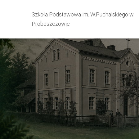
Szkoła Podstawowa im. W.Puchalskiego w
Proboszczowie