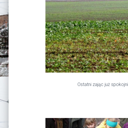
Ostatni zając już spokojniejs
i pognał 