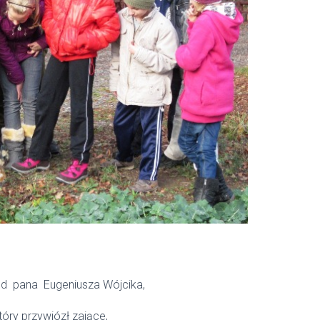
od pana Eugeniusza Wójcika,
tóry przywiózł zające,