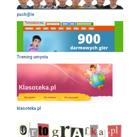
puch@le
Trening umysłu
klasoteka.pl