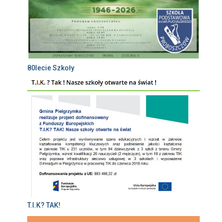
80lecie Szkoły
T.I.K? TAK!