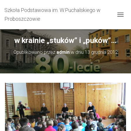
Szkoła Podstawowa im. W.Puchalskiego w
Proboszczowie
PRZEŁ
w krainie „stuków” i „puków”…
Opublikowano przez
admin
w dniu
13 grudnia 2012