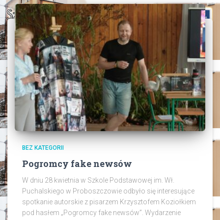
BEZ KATEGORII
Pogromcy fake newsów
W dniu 28 kwietnia w Szkole Podstawowej im. Wł.
Puchalskiego w Proboszczowie odbyło się interesujące
spotkanie autorskie z pisarzem Krzysztofem Koziołkiem
pod hasłem „Pogromcy fake newsów”. Wydarzenie