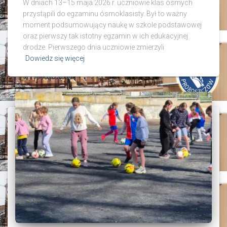
W dniach 13–15 maja 2026 r. uczniowie klas ósmych
przystąpili do egzaminu ósmoklasisty. Był to ważny
moment podsumowujący naukę w szkole podstawowej
oraz pierwszy tak istotny egzamin w ich edukacyjnej
drodze. Pierwszego dnia uczniowie zmierzyli
Dowiedz się więcej