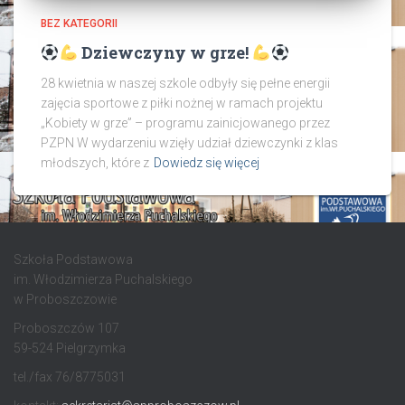
BEZ KATEGORII
Dziewczyny w grze!
28 kwietnia w naszej szkole odbyły się pełne energii
zajęcia sportowe z piłki nożnej w ramach projektu
„Kobiety w grze” – programu zainicjowanego przez
PZPN W wydarzeniu wzięły udział dziewczynki z klas
młodszych, które z
Dowiedz się więcej
Szkoła Podstawowa
im. Włodzimierza Puchalskiego
w Proboszczowie
Proboszczów 107
59-524 Pielgrzymka
tel./fax 76/8775031