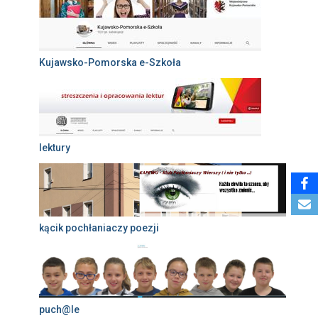
Kujawsko-Pomorska e-Szkoła
lektury
kącik pochłaniaczy poezji
puch@le