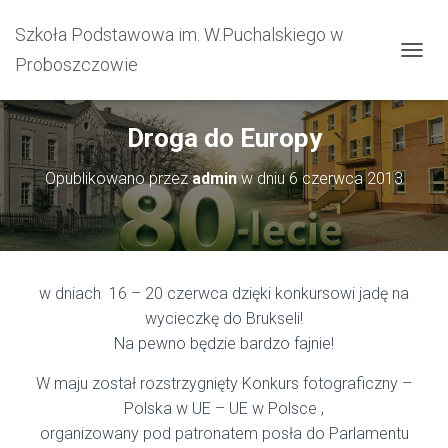
Szkoła Podstawowa im. W.Puchalskiego w
Proboszczowie
PRZEŁ
Droga do Europy
Opublikowano przez
admin
w dniu
6 czerwca 2013
w dniach 16 – 20 czerwca dzięki konkursowi jadę na
wycieczkę do Brukseli!
Na pewno będzie bardzo fajnie!
W maju został rozstrzygnięty Konkurs fotograficzny –
Polska w UE – UE w Polsce ,
organizowany pod patronatem posła do Parlamentu