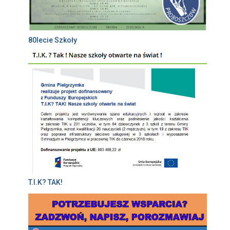
80lecie Szkoły
T.I.K? TAK!