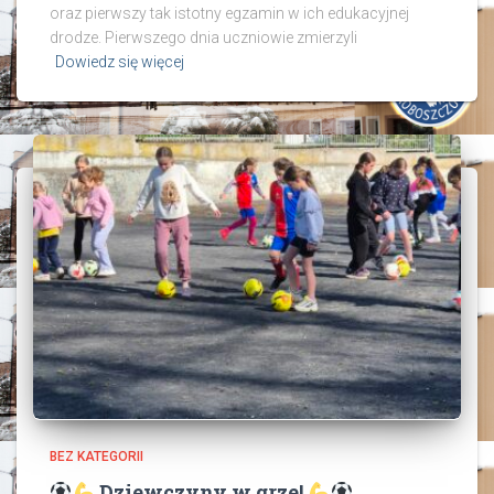
oraz pierwszy tak istotny egzamin w ich edukacyjnej
drodze. Pierwszego dnia uczniowie zmierzyli
Dowiedz się więcej
BEZ KATEGORII
Dziewczyny w grze!