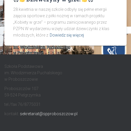
28 kwietnia w naszej szkole odbyły się pełne energii
zajęcia sportowe z piłki nożnej w ramach projektu
„Kobiety w grze” – programu zainicjowanego przez
PZPN W wydarzeniu wzięły udział dziewczynki z klas
młodszych, które z
Dowiedz się więcej
Szkoła Podstawowa
im. Włodzimierza Puchalskiego
w Proboszczowie
Proboszczów 107
59-524 Pielgrzymka
tel./fax 76/8775031
kontakt:
sekretariat@spproboszczow.pl