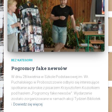
BEZ KATEGORII
Pogromcy fake newsów
W dniu 28 kwietnia w Szkole Podstawowej im. Wł.
Puchalskiego w Proboszczowie odbyło się interesujące
spotkanie autorskie z pisarzem Krzysztofem Koziołkiem
pod hasłem „Pogromcy fake newsów”. Wydarzenie
zostało zorganizowane w ramach akcji Tydzień Bibliotek
i
Dowiedz się więcej