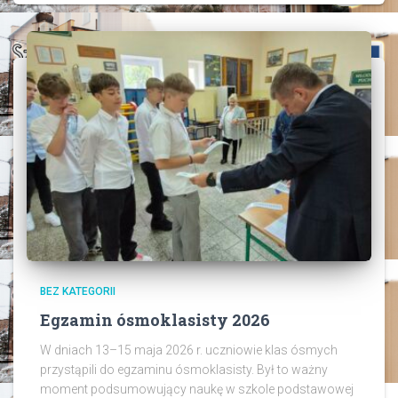
BEZ KATEGORII
Egzamin ósmoklasisty 2026
W dniach 13–15 maja 2026 r. uczniowie klas ósmych
przystąpili do egzaminu ósmoklasisty. Był to ważny
moment podsumowujący naukę w szkole podstawowej