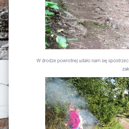
W drodze powrotnej udało nam się spostrzec w
zak