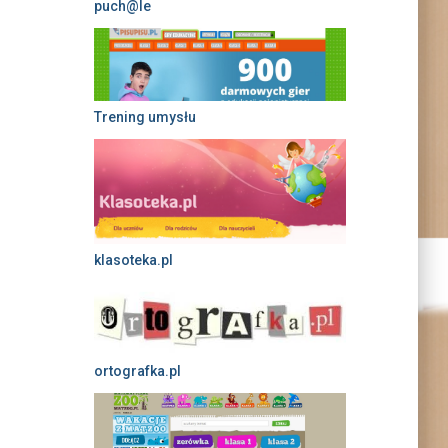
puch@le
Trening umysłu
klasoteka.pl
ortografka.pl