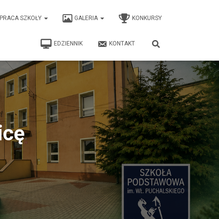
PRACA SZKOŁY
GALERIA
KONKURSY
EDZIENNIK
KONTAKT
icę