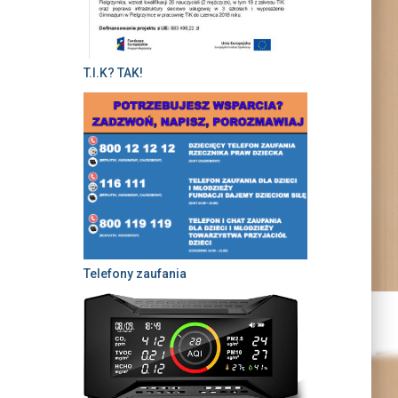
T.I.K? TAK!
Telefony zaufania