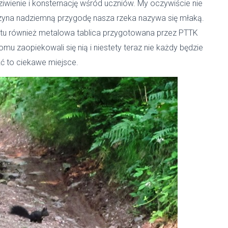
wienie i konsternację wśród uczniów. My oczywiście nie
czyna nadziemną przygodę nasza rzeka nazywa się młaką.
ę tu również metalowa tablica przygotowana przez PTTK
omu zaopiekowali się nią i niestety teraz nie każdy będzie
ć to ciekawe miejsce.