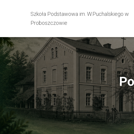
Szkoła Podstawowa im. W.Puchalskiego w
Proboszczowie
Po