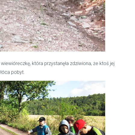
iewióreczkę, która przystanęła zdziwiona, że ktoś jej
łóca pobyt.