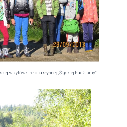
szej wizytówki rejonu słynnej „Śląskiej Fudżijamy”