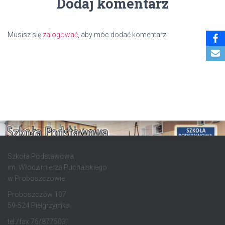
Dodaj komentarz
Musisz się
zalogować
, aby móc dodać komentarz.
Szkoła Podstawowa
im. Włodzimierza Puchalskiego
w Proboszczowie
Proboszczów 107
59-524 Pielgrzymka
tel./fax 76/8775031