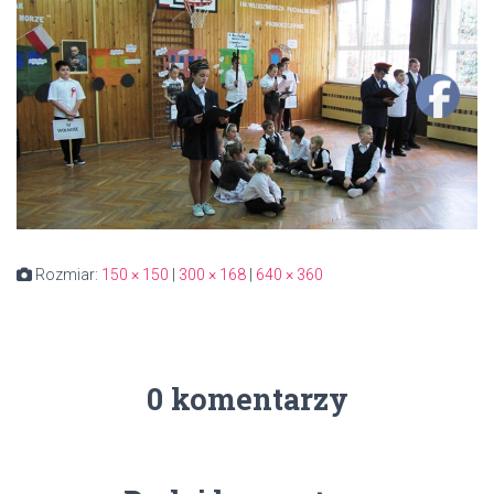
Rozmiar:
150 × 150
|
300 × 168
|
640 × 360
0 komentarzy