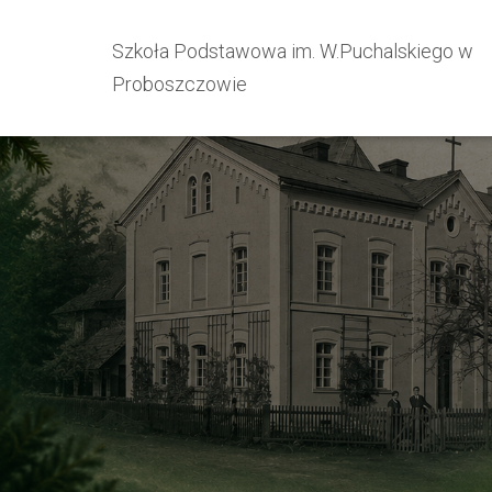
Szkoła Podstawowa im. W.Puchalskiego w
Proboszczowie