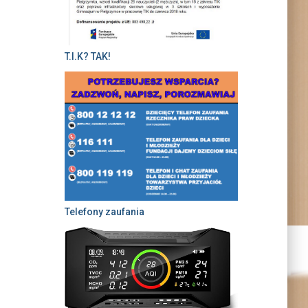
T.I.K? TAK!
Telefony zaufania