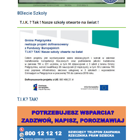
80lecie Szkoły
T.I.K? TAK!