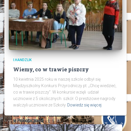
I.HANDZLIK
Wiemy, co w trawie piszczy
10 kwietnia 2025 roku w naszej szkole odbył się
Międzyszkolny Konkurs Przyrodniczy pt. „Chcę wiedzieć,
co w trawie piszczy”. W konkursie wzięli udział
uczniowie z 5 okolicznych szkół: O prestiżowe nagrody
walczyli uczniowie ze Szkoły
Dowiedz się więcej