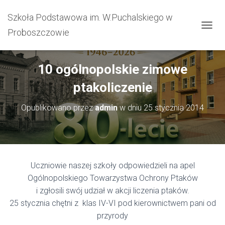
Szkoła Podstawowa im. W.Puchalskiego w
Proboszczowie
PRZEŁ
10 ogólnopolskie zimowe
ptakoliczenie
Opublikowano przez
admin
w dniu
25 stycznia 2014
Uczniowie naszej szkoły odpowiedzieli na apel
Ogólnopolskiego Towarzystwa Ochrony Ptaków
i zgłosili swój udział w akcji liczenia ptaków.
25 stycznia chętni z klas IV-VI pod kierownictwem pani od
przyrody