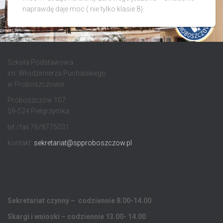
naprawdę daje moc ( nie tylko klasie 8).
Szkoła Podstawowa
im. Włodzimierza Puchalskiego
w Proboszczowie
Proboszczów 107
59-524 Pielgrzymka
tel./fax 76/8775031
kontakt:
sekretariat@spproboszczow.pl
Sekretariat czynny – codziennie 8.00-14.00
Skargi i wnioski – codziennie 13.00- 14.00