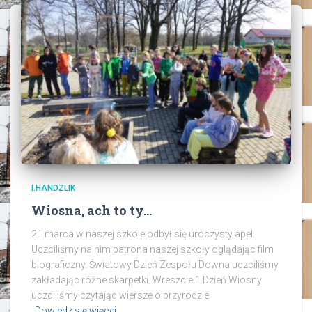
I.HANDZLIK
Wiosna, ach to ty…
21 marca w naszej szkole odbył się uroczysty apel.
Uczciliśmy na nim patrona naszej szkoły oglądając film
biograficzny. Światowy Dzień Zespołu Downa uczciliśmy
zakładając różne skarpetki. Wreszcie 1 Dzień Wiosny
uczciliśmy czytając wiersze o przyrodzie
Dowiedz się więcej