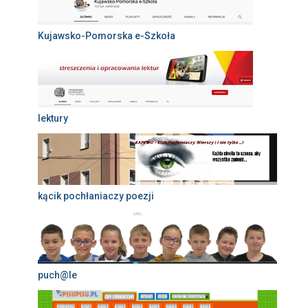
Kujawsko-Pomorska e-Szkoła
lektury
kącik pochłaniaczy poezji
puch@le