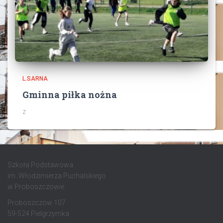
L.SARNA
Gminna piłka nożna
z
Szkoła Podstawowa
im. Włodzimierza Puchalskiego
w Proboszczowie
Proboszczów 107
59-524 Pielgrzymka