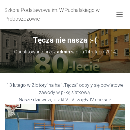
Szkoła Podstawowa im. W.Puchalskiego w
Proboszczowie
PRZEŁ
Tęcza nie nasza :-(
Opublikowano przez
admin
w dniu
14 lutego 2014
13 lutego w Złotoryi na hali „Tęcza” odbyły się powiatowe
zawody w piłkę siatkową.
Nasze dziewczęta z kl.V i VI zajęły IV miejsce