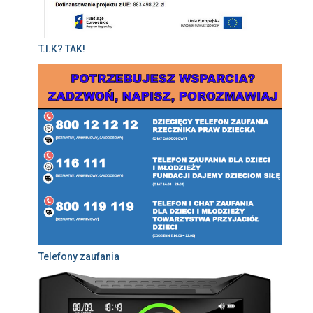
T.I.K? TAK!
Telefony zaufania