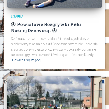
L.SARNA
Powiatowe Rozgrywki Piłki
Nożnej Dziewcząt
Dziś nasze zawodniczki z klas 6 i młodszych dały z
siebie wszystko na boisku! Choć tym razem nie udało się
sięgnąć po zwycięstwo, dziewczyny pokazały ogromne
serce do gry , waleczność i świetną współpracę Każdy
Dowiedz się więcej