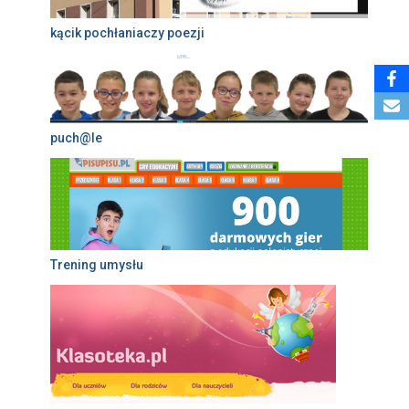
kącik pochłaniaczy poezji
puch@le
Trening umysłu