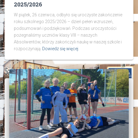
2025/2026
W piątek, 26 czerwca, odbyło się uroczyste zakończenie
roku szkolnego 2025/2026 – dzień pełen wzruszeń,
podsumowań i podziękowań. Podczas uroczystości
pożegnaliśmy uczniów klasy VIII – naszych
Absolwentów, którzy zakończyli naukę w naszej szkole i
rozpoczynają
Dowiedz się więcej