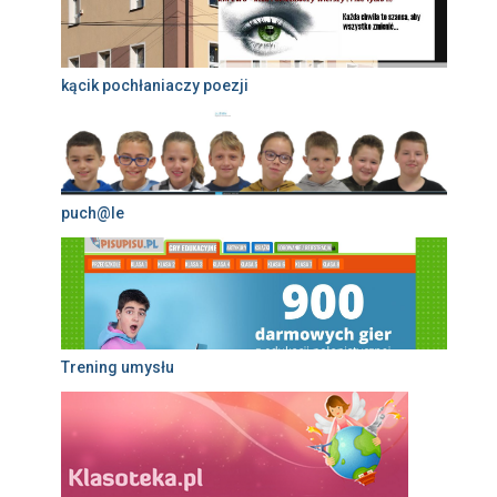
kącik pochłaniaczy poezji
puch@le
Trening umysłu