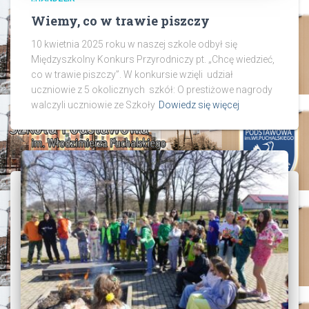
Wiemy, co w trawie piszczy
10 kwietnia 2025 roku w naszej szkole odbył się
Międzyszkolny Konkurs Przyrodniczy pt. „Chcę wiedzieć,
co w trawie piszczy”. W konkursie wzięli udział
uczniowie z 5 okolicznych szkół: O prestiżowe nagrody
walczyli uczniowie ze Szkoły
Dowiedz się więcej