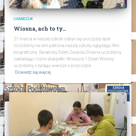
I.HANDZLIK
Wiosna, ach to ty…
21 marca w naszej szkole odbył się uroczysty apel.
Uczciliśmy na nim patrona naszej szkoły oglądając film
biograficzny. Światowy Dzień Zespołu Downa uczciliśmy
zakładając różne skarpetki. Wreszcie 1 Dzień Wiosny
uczciliśmy czytając wiersze o przyrodzie
Dowiedz się więcej