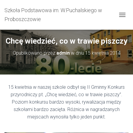
Szkoła Podstawowa im. W.Puchalskiego w
Proboszczowie
PRZEŁ
Chcę wiedzieć, co w trawie piszczy
Opublikowano przez
admin
w dniu
15 kwietnia 2014
15 kwietnia w naszej szkole odbył się II Gminny Konkurs
przyrodniczy pt. „Chcę wiedzieć, co w trawie piszczy”.
Poziom konkursu bardzo wysoki, rywalizacja między
szkołami bardzo zacięta. Różnica w nagradzanych
miejscach wynosiła tylko jeden punkt.