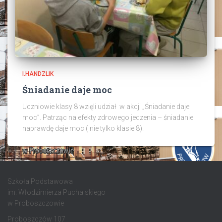
I.HANDZLIK
Śniadanie daje moc
Uczniowie klasy 8 wzięli udział w akcji „Śniadanie daje
moc”. Patrząc na efekty zdrowego jedzenia – śniadanie
naprawdę daje moc ( nie tylko klasie 8).
Szkoła Podstawowa
im. Włodzimierza Puchalskiego
w Proboszczowie
Proboszczów 107