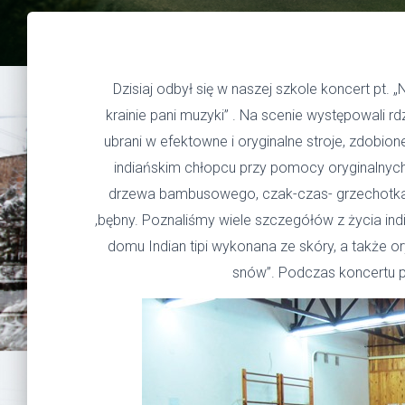
Dzisiaj odbył się w naszej szkole koncert pt.
krainie pani muzyki” . Na scenie występowali r
ubrani w efektowne i oryginalne stroje, zdobio
indiańskim chłopcu przy pomocy oryginalnych 
drzewa bambusowego, czak-czas- grzechotka z
,bębny. Poznaliśmy wiele szczegółów z życia ind
domu Indian tipi wykonana ze skóry, a także or
snów”. Podczas koncertu po