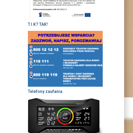
T.I.K? TAK!
Telefony zaufania