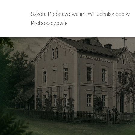
Szkoła Podstawowa im. W.Puchalskiego w
Proboszczowie