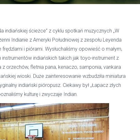
 „Na indiańskiej ścieżce” z cyklu spotkań muzycznych „W
dzenni Indianie z Ameryki Południowej z zespołu Leyenda
ne frędzlami i piórami. Wysłuchaliśmy opowieść o małym,
instrumentów indiańskich takich jak toyo-instrument z
 orzechów, fletnia pana, kenaczo, samponia, vankara
iańskiej wioski. Duże zainteresowanie wzbudziła miniatura
yginalny indiański pióropusz. Ciekawy był „Łapacz złych
znaliśmy kulturę i zwyczaje Indian.