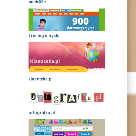
puch@le
Trening umysłu
klasoteka.pl
ortografka.pl