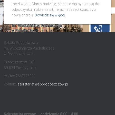
możliwości. Mamy nadzieję, że letni czas był okazją do
odpoczynku i nabrania sił. Teraz nadszedł czas, by z
nową energią
Dowiedz się więcej
Szkoła Podstawowa
im. Włodzimierza Puchalskiego
w Proboszczowie
Proboszczów 107
59-524 Pielgrzymka
tel./fax 76/8775031
kontakt:
sekretariat@spproboszczow.pl
Sekretariat czynny – codziennie 8.00-14.00