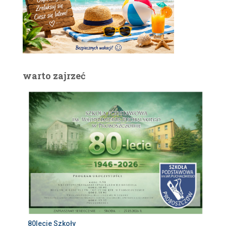
warto zajrzeć
80lecie Szkoły