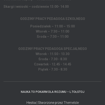
Skargi i wnioski – codziennie 13.00- 14.00
GODZINY PRACY PEDAGOGA
SZKOLNEGO
Poniedziałek – 11:00 – 15:00
Wtorek – 7:30 – 11:00
Środa – 7:30 – 11:00
GODZINY PRACY PEDAGOGA SPECJALNEGO
Wtorek - 11.50 - 13.30
Środa - 7.30 - 8.30
Czwartek - 12.45 - 14.45
Piątek - 7.30 - 8.30
NAUKA TO POKARM DLA ROZUMU – L.TOŁSTOJ
Hestia | Stworzone przez
ThemeIsle