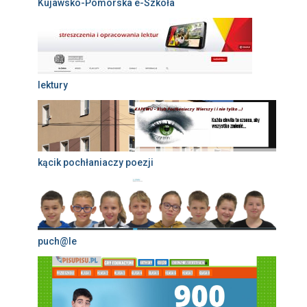
Kujawsko-Pomorska e-Szkoła
lektury
kącik pochłaniaczy poezji
puch@le