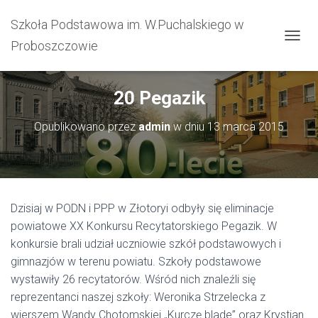
Szkoła Podstawowa im. W.Puchalskiego w
Proboszczowie
PRZEŁ
20 Pegazik
Opublikowano przez
admin
w dniu
13 marca 2015
Dzisiaj w PODN i PPP w Złotoryi odbyły się eliminacje
powiatowe XX Konkursu Recytatorskiego Pegazik. W
konkursie brali udział uczniowie szkół podstawowych i
gimnazjów w terenu powiatu. Szkoły podstawowe
wystawiły 26 recytatorów. Wśród nich znaleźli się
reprezentanci naszej szkoły: Weronika Strzelecka z
wierszem Wandy Chotomskiej „Kurczę blade” oraz Krystian