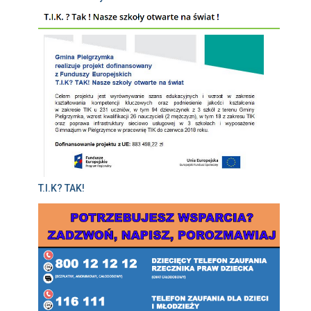
T.I.K? TAK!