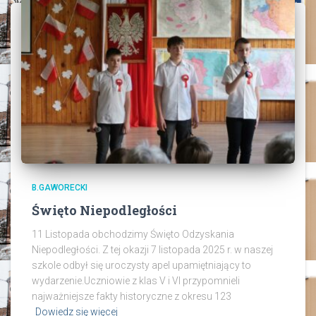
B.GAWORECKI
Święto Niepodległości
11 Listopada obchodzimy Święto Odzyskania
Niepodległości. Z tej okazji 7 listopada 2025 r. w naszej
szkole odbył się uroczysty apel upamiętniający to
wydarzenie.Uczniowie z klas V i VI przypomnieli
najważniejsze fakty historyczne z okresu 123
Dowiedz się więcej