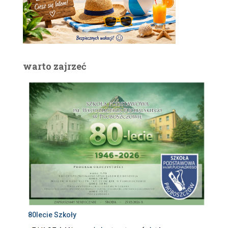
warto zajrzeć
80lecie Szkoły