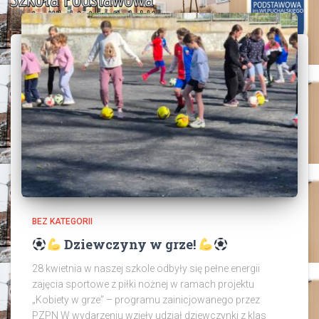
BEZ KATEGORII
Dziewczyny w grze!
28 kwietnia w naszej szkole odbyły się pełne energii
zajęcia sportowe z piłki nożnej w ramach projektu
„Kobiety w grze” – programu zainicjowanego przez
PZPN W wydarzeniu wzięły udział dziewczynki z klas