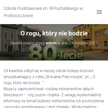
Szkoła Podstawowa im. W.Puchalskiego w
Proboszczowie
PRZEŁ
O rogu, który nie bodzie
Opublikowano przez
admin
w dniu
24 kwietnia 2015
24 kwietnia odbył się w naszej szkole kolejny koncert
umuzykalniający z cyklu „W krainie Pani muzyki”, pt. „ O
rogu, który nie bodzie…”.
Muzycy zaprezentowali rodzinę instrumentów dętych
blaszanych – róg, puzon i trąbka. Z uwagą wysłuchaliśmy
informacji na temat budowy instrumentów, ich pochodzenia
i sposobu wydobywania z nich dźwięku. Wysłuchaliśmy