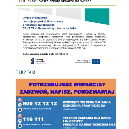
T.I.K? TAK!