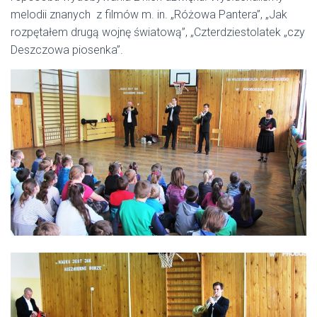
melodii znanych z filmów m. in. „Różowa Pantera”, „Jak
rozpętałem drugą wojnę światową”, „Czterdziestolatek „czy
Deszczowa piosenka”.