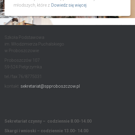
młodszych, które z
Dowiedz się więcej
Szkoła Podstawowa
im. Włodzimierza Puchalskiego
w Proboszczowie
Proboszczów 107
59-524 Pielgrzymka
tel./fax 76/8775031
kontakt:
sekretariat@spproboszczow.pl
Sekretariat czynny – codziennie 8.00-14.00
Skargi i wnioski – codziennie 13.00- 14.00