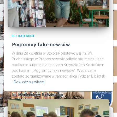
BEZ KATEGORII
Pogromcy fake newsów
W dniu 28 kwietnia w Szkole Podstawowej im. Wł.
Puchalskiego w Proboszczowie odbyło się interesujące
spotkanie autorskie z pisarzem Krzysztofem Koziołkiem
pod hasłem „Pogromcy fake newsów”. Wydarzenie
zostało zorganizowane w ramach akcji Tydzień Bibliotek
i
Dowiedz się więcej