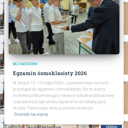
BEZ KATEGORII
Egzamin ósmoklasisty 2026
W dniach 13–15 maja 2026 r. uczniowie klas ósmych
przystąpili do egzaminu ósmoklasisty. Był to ważny
moment podsumowujący naukę w szkole podstawowej
oraz pierwszy tak istotny egzamin w ich edukacyjnej
drodze. Pierwszego dnia uczniowie zmierzyli
Dowiedz się więcej