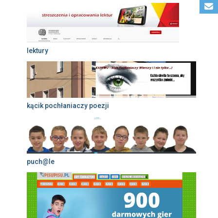
lektury
kącik pochłaniaczy poezji
puch@le