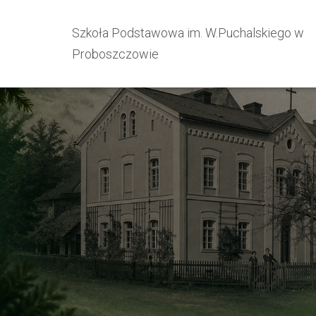
Szkoła Podstawowa im. W.Puchalskiego w
Proboszczowie