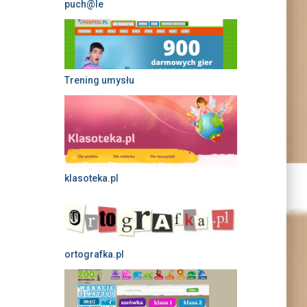
puch@le
Trening umysłu
klasoteka.pl
ortografka.pl