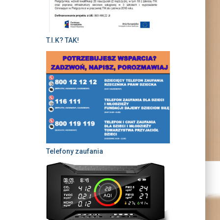
T.I.K? TAK!
Telefony zaufania