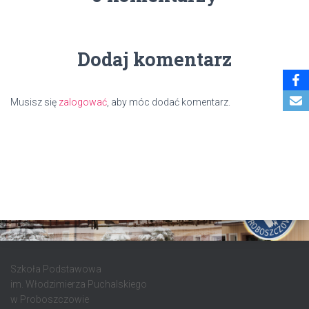
Dodaj komentarz
Musisz się
zalogować
, aby móc dodać komentarz.
Szkoła Podstawowa
im. Włodzimierza Puchalskiego
w Proboszczowie