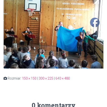
Rozmiar:
150 × 150
|
300 × 225
|
640 × 480
0 komentarzy