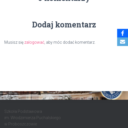
Dodaj komentarz
Musisz się
zalogować
, aby móc dodać komentarz.
Szkoła Podstawowa
im. Włodzimierza Puchalskiego
w Proboszczowie