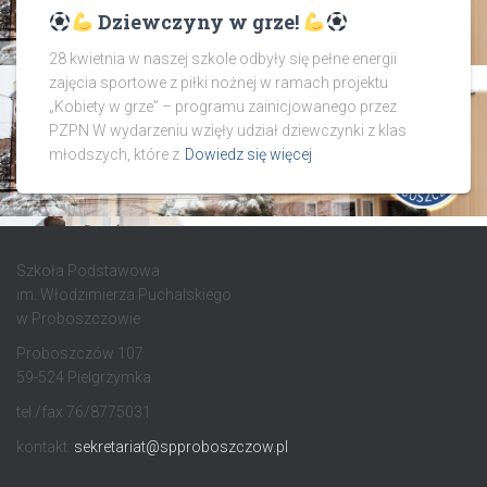
Dziewczyny w grze!
28 kwietnia w naszej szkole odbyły się pełne energii
zajęcia sportowe z piłki nożnej w ramach projektu
„Kobiety w grze” – programu zainicjowanego przez
PZPN W wydarzeniu wzięły udział dziewczynki z klas
młodszych, które z
Dowiedz się więcej
Szkoła Podstawowa
im. Włodzimierza Puchalskiego
w Proboszczowie
Proboszczów 107
59-524 Pielgrzymka
tel./fax 76/8775031
kontakt:
sekretariat@spproboszczow.pl