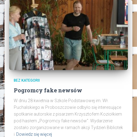
BEZ KATEGORII
Pogromcy fake newsów
W dniu 28 kwietnia w Szkole Podstawowej im. Wł.
Puchalskiego w Proboszczowie odbyło się interesujące
spotkanie autorskie z pisarzem Krzysztofem Koziołkiem
pod hasłem „Pogromcy fake newsów”. Wydarzenie
zostało zorganizowane w ramach akcji Tydzień Bibliotek
i
Dowiedz się więcej