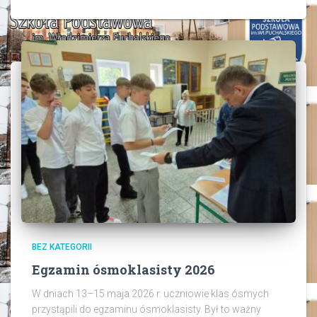
BEZ KATEGORII
Egzamin ósmoklasisty 2026
W dniach 13–15 maja 2026 r. uczniowie klas ósmych
przystąpili do egzaminu ósmoklasisty. Był to ważny