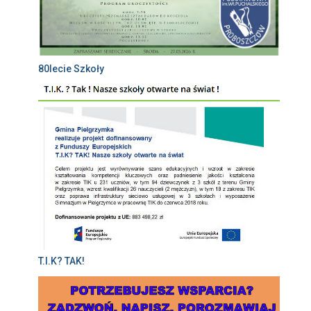
80lecie Szkoły
T.I.K? TAK!