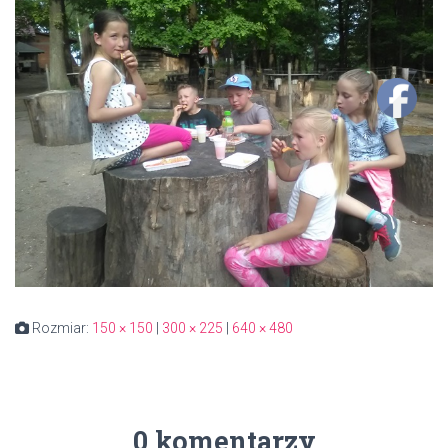
Rozmiar:
150 × 150
|
300 × 225
|
640 × 480
0 komentarzy