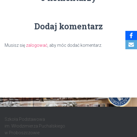
Dodaj komentarz
Musisz się
zalogować
, aby móc dodać komentarz.
Szkoła Podstawowa
im. Włodzimierza Puchalskiego
w Proboszczowie