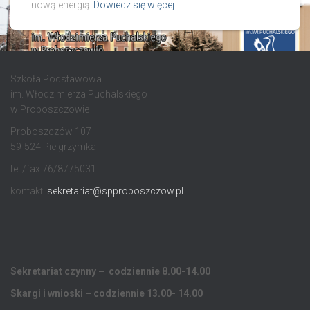
nową energią
Dowiedz się więcej
Szkoła Podstawowa
im. Włodzimierza Puchalskiego
w Proboszczowie
Proboszczów 107
59-524 Pielgrzymka
tel./fax 76/8775031
kontakt:
sekretariat@spproboszczow.pl
Sekretariat czynny – codziennie 8.00-14.00
Skargi i wnioski – codziennie 13.00- 14.00