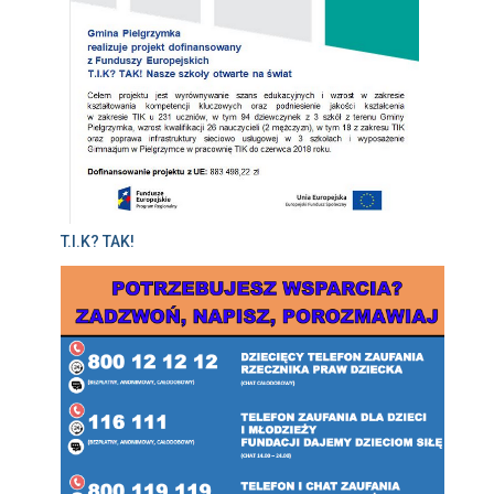
T.I.K? TAK!