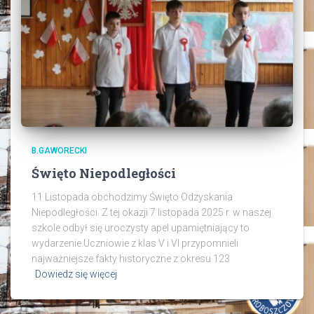
B.GAWORECKI
Święto Niepodległości
11 Listopada obchodzimy Święto Odzyskania
Niepodległości. Z tej okazji 7 listopada 2025 r. w naszej
szkole odbył się uroczysty apel upamiętniający to
wydarzenie.Uczniowie z klas V i VI przypomnieli
najważniejsze fakty historyczne z okresu 123
Dowiedz się więcej