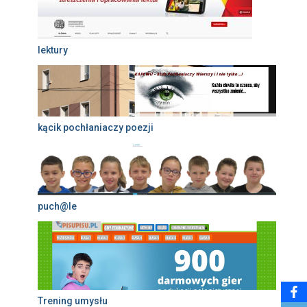
lektury
kącik pochłaniaczy poezji
puch@le
Trening umysłu