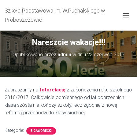
Szkoła Podstawowa im. W.Puchalskiego w
Proboszczowie
PRZEŁ
Nareszcie wakacje!!!
Opublikowano przez
admin
w dniu
23 czerwca 2017
Zapraszamy na
fotorelację
z zakończenia roku szkolnego
2016/2017. Całkowicie odmiennego od lat poprzednich –
klasa szósta nie kończy szkoły, lecz zgodnie z nową
reformą przechodzi do klasy siódmej.
Kategorie:
B.GAWORECKI