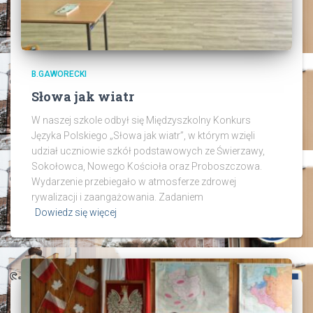
B.GAWORECKI
Słowa jak wiatr
W naszej szkole odbył się Międzyszkolny Konkurs
Języka Polskiego „Słowa jak wiatr”, w którym wzięli
udział uczniowie szkół podstawowych ze Świerzawy,
Sokołowca, Nowego Kościoła oraz Proboszczowa.
Wydarzenie przebiegało w atmosferze zdrowej
rywalizacji i zaangażowania. Zadaniem
Dowiedz się więcej