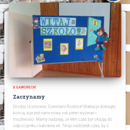
B.GAWORECKI
Zaczynamy
Drodzy Uczniowie, Szanowni Rodzice! Wakacje dobiegły
końca, a przed nami nowy rok pełen wyzwań i
możliwości. Mamy nadzieję, że letni czas był okazją do
odpoczynku i nabrania sił. Teraz nadszedł czas, by z