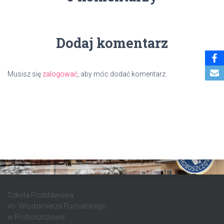
Dodaj komentarz
Musisz się
zalogować
, aby móc dodać komentarz.
Szkoła Podstawowa
im. Włodzimierza Puchalskiego
w Proboszczowie