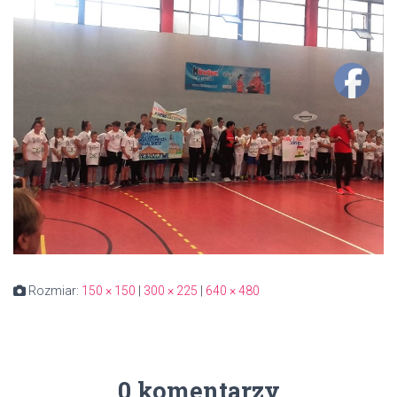
Rozmiar:
150 × 150
|
300 × 225
|
640 × 480
0 komentarzy