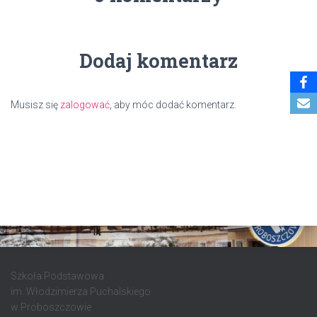
Dodaj komentarz
Musisz się
zalogować
, aby móc dodać komentarz.
Szkoła Podstawowa
im. Włodzimierza Puchalskiego
w Proboszczowie