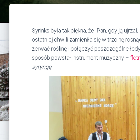
Syrinks była tak piękna, że Pan, gdy ją ujrzał
ostatniej chwili zamieniła się w trzcinę ros
zerwać roślinę i połączyć poszczególne łod
sposób powstał instrument muzyczny –
flet
syryngą
.