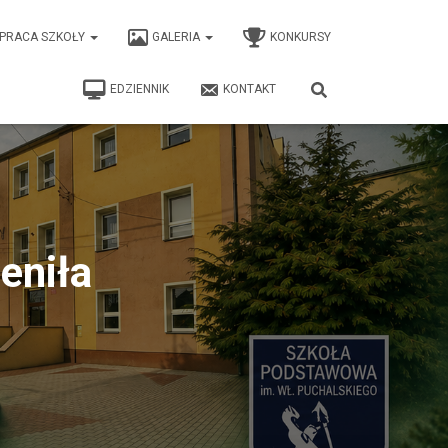
PRACA SZKOŁY
GALERIA
KONKURSY
EDZIENNIK
KONTAKT
eniła