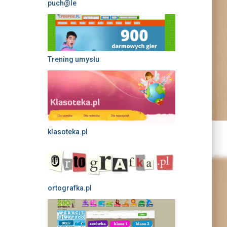
puch@le
Trening umysłu
klasoteka.pl
ortografka.pl