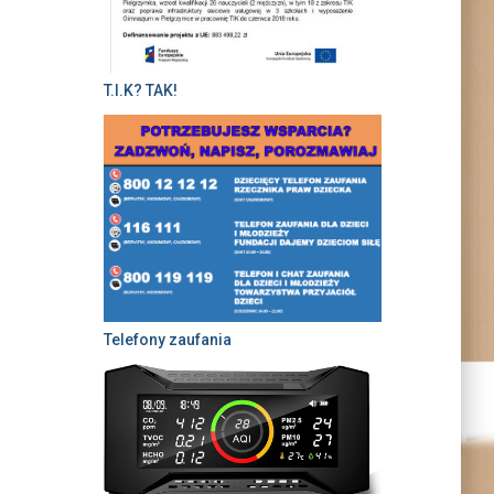
T.I.K? TAK!
Telefony zaufania