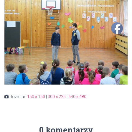
Rozmiar:
150 × 150
|
300 × 225
|
640 × 480
0 komentarzy