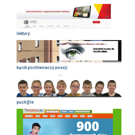
lektury
kącik pochłaniaczy poezji
puch@le