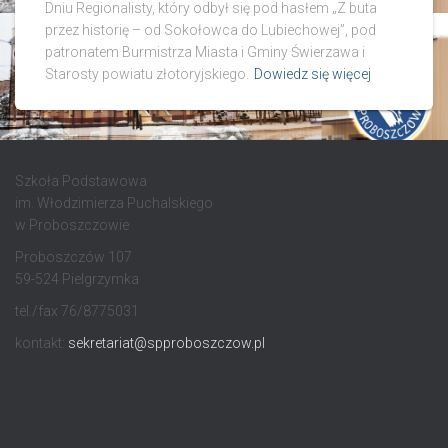
Dniu Regionalisty, który odbył się pod hasłem „Z buta
przez historię – od Sokołowca do Lubiechowej”, pod
patronatem Burmistrza Miasta i Gminy Świerzawa i
Starosty powiatu złotoryjskiego.
Dowiedz się więcej
Szkoła Podstawowa
im. Włodzimierza Puchalskiego
w Proboszczowie
Proboszczów 107
59-524 Pielgrzymka
tel./fax 76/8775031
kontakt:
sekretariat@spproboszczow.pl