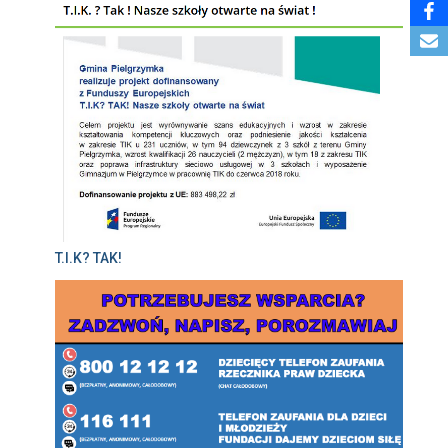
T.I.K? TAK!