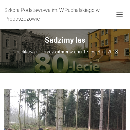
Szkoła Podstawowa im. W.Puchalskiego w
Proboszczowie
PRZEŁ
Sadzimy las
Opublikowano przez
admin
w dniu
17 kwietnia 2018
.