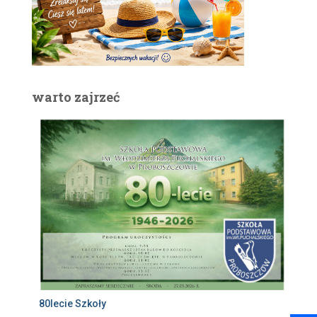
warto zajrzeć
80lecie Szkoły