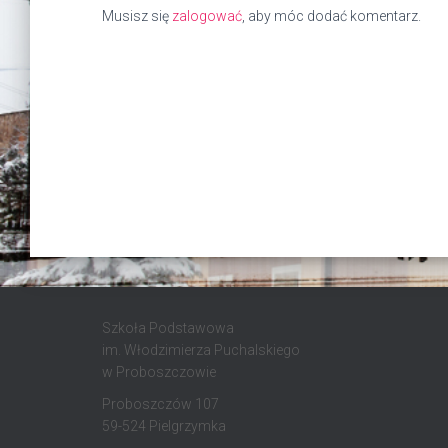
Musisz się
zalogować
, aby móc dodać komentarz.
Szkoła Podstawowa
im. Włodzimierza Puchalskiego
w Proboszczowie
Proboszczów 107
59-524 Pielgrzymka