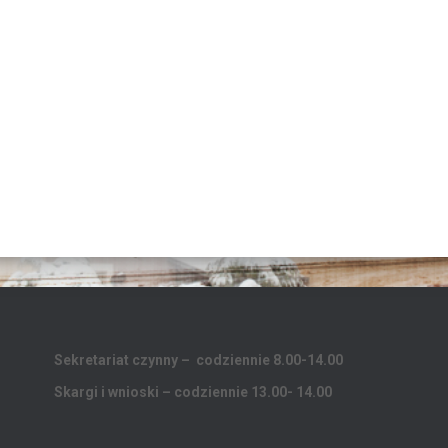
Sekretariat czynny – codziennie 8.00-14.00
Skargi i wnioski – codziennie 13.00- 14.00