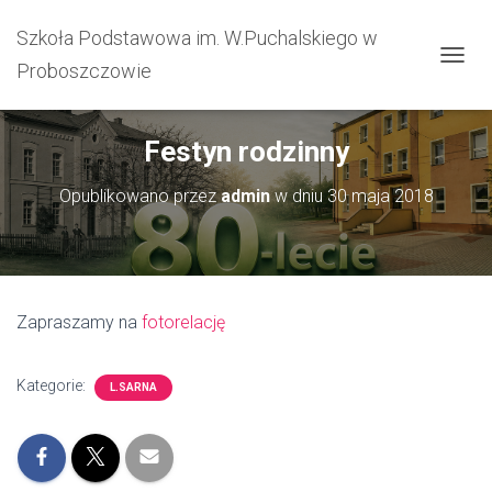
Szkoła Podstawowa im. W.Puchalskiego w
Proboszczowie
PRZEŁ
Festyn rodzinny
Opublikowano przez
admin
w dniu
30 maja 2018
Zapraszamy na
fotorelację
Kategorie:
L.SARNA