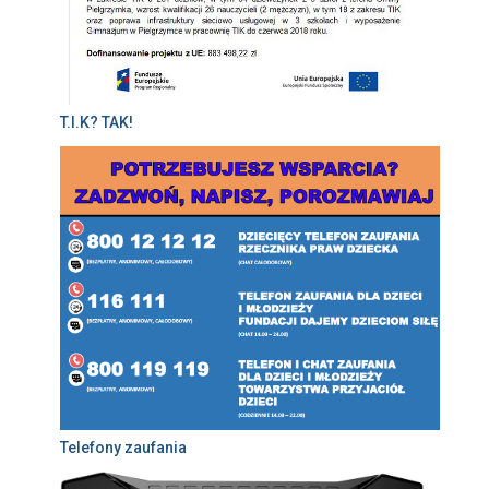
T.I.K? TAK!
Telefony zaufania