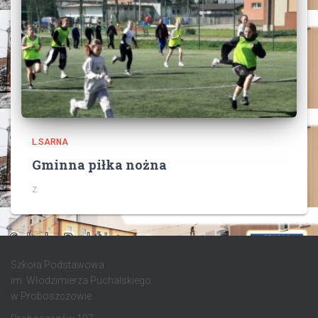
L.SARNA
Gminna piłka nożna
z
Szkoła Podstawowa
im. Włodzimierza Puchalskiego
w Proboszczowie