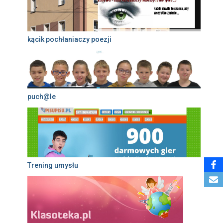
kącik pochłaniaczy poezji
puch@le
Trening umysłu