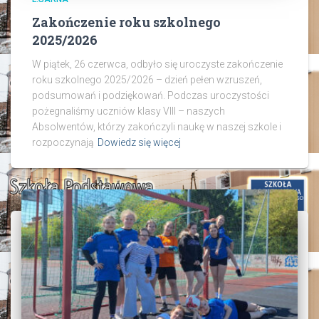
Zakończenie roku szkolnego
2025/2026
W piątek, 26 czerwca, odbyło się uroczyste zakończenie
roku szkolnego 2025/2026 – dzień pełen wzruszeń,
podsumowań i podziękowań. Podczas uroczystości
pożegnaliśmy uczniów klasy VIII – naszych
Absolwentów, którzy zakończyli naukę w naszej szkole i
rozpoczynają
Dowiedz się więcej