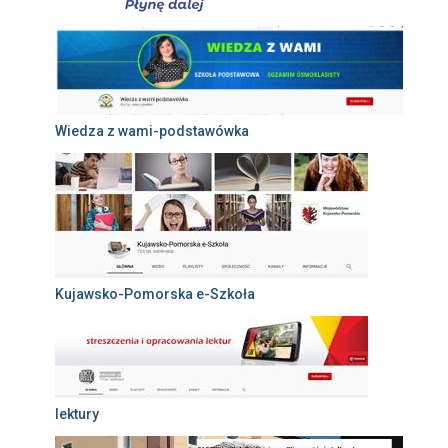
Wiedza z wami-podstawówka
Kujawsko-Pomorska e-Szkoła
lektury