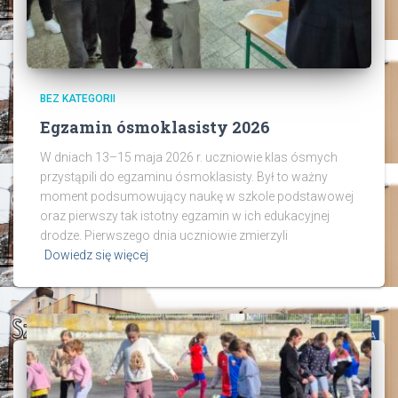
BEZ KATEGORII
Egzamin ósmoklasisty 2026
W dniach 13–15 maja 2026 r. uczniowie klas ósmych
przystąpili do egzaminu ósmoklasisty. Był to ważny
moment podsumowujący naukę w szkole podstawowej
oraz pierwszy tak istotny egzamin w ich edukacyjnej
drodze. Pierwszego dnia uczniowie zmierzyli
Dowiedz się więcej