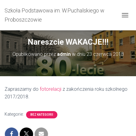
Szkoła Podstawowa im. W.Puchalskiego w
Proboszczowie
PRZEŁ
Nareszcie WAKACJE!!!
Opublikowano przez
admin
w dniu
23 czerwca 2018
Zapraszamy do
fotorelacji
z zakończenia roku szkolnego
2017/2018.
Kategorie:
BEZ KATEGORII