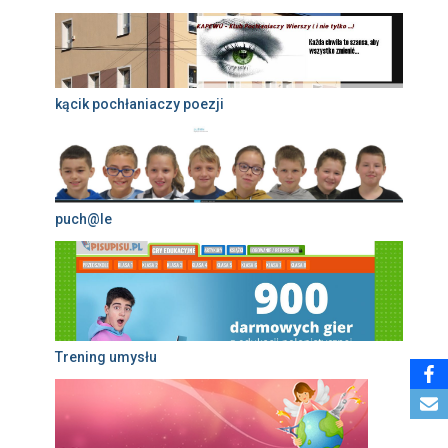
kącik pochłaniaczy poezji
puch@le
Trening umysłu