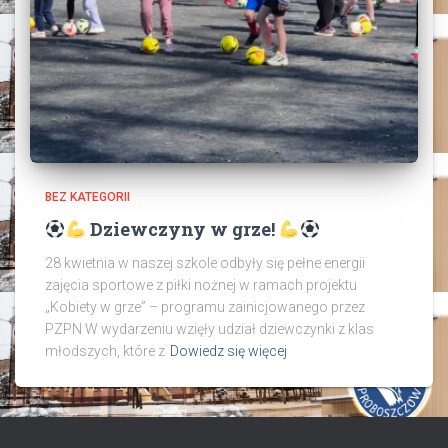
BEZ KATEGORII
Dziewczyny w grze!
28 kwietnia w naszej szkole odbyły się pełne energii
zajęcia sportowe z piłki nożnej w ramach projektu
„Kobiety w grze” – programu zainicjowanego przez
PZPN W wydarzeniu wzięły udział dziewczynki z klas
młodszych, które z
Dowiedz się więcej