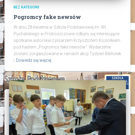
BEZ KATEGORII
Pogromcy fake newsów
W dniu 28 kwietnia w Szkole Podstawowej im. Wł.
Puchalskiego w Proboszczowie odbyło się interesujące
spotkanie autorskie z pisarzem Krzysztofem Koziołkiem
pod hasłem „Pogromcy fake newsów”. Wydarzenie
zostało zorganizowane w ramach akcji Tydzień Bibliotek
i
Dowiedz się więcej