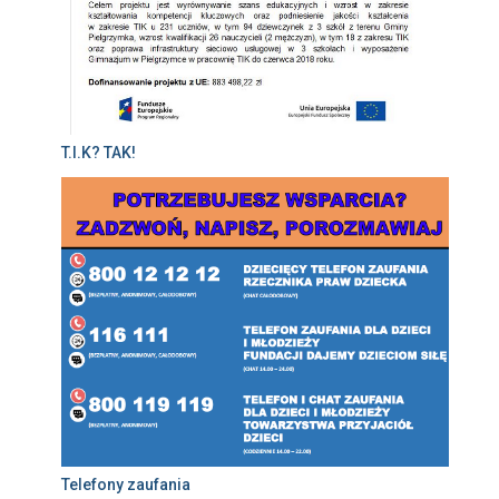
T.I.K? TAK!
Telefony zaufania