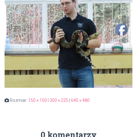
Rozmiar:
150 × 150
|
300 × 225
|
640 × 480
0 komentarzy