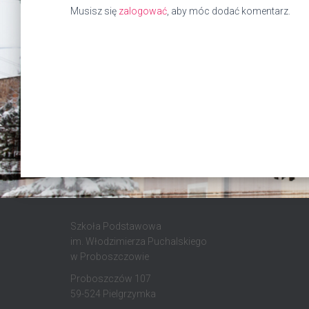
Musisz się
zalogować
, aby móc dodać komentarz.
Szkoła Podstawowa
im. Włodzimierza Puchalskiego
w Proboszczowie
Proboszczów 107
59-524 Pielgrzymka