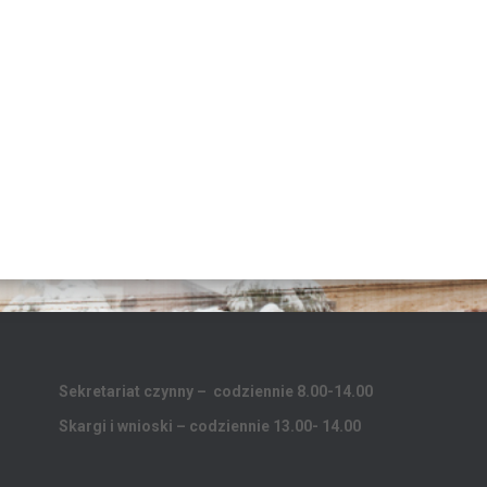
Sekretariat czynny – codziennie 8.00-14.00
Skargi i wnioski – codziennie 13.00- 14.00