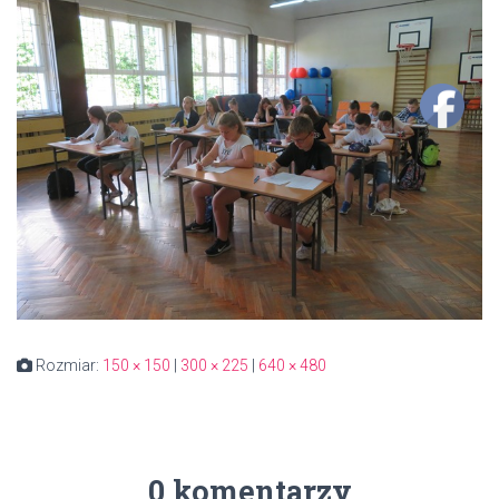
Rozmiar:
150 × 150
|
300 × 225
|
640 × 480
0 komentarzy