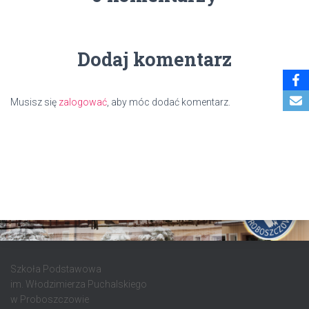
Dodaj komentarz
Musisz się
zalogować
, aby móc dodać komentarz.
Szkoła Podstawowa
im. Włodzimierza Puchalskiego
w Proboszczowie