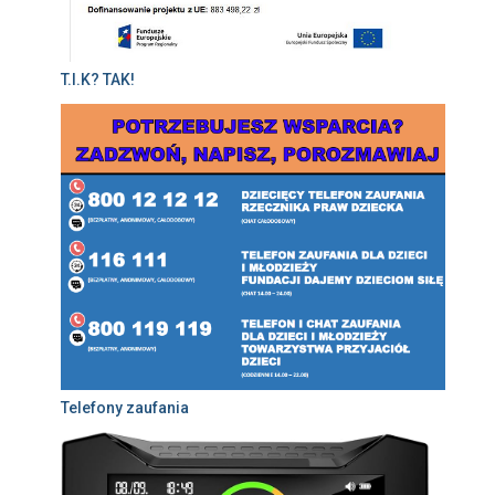
T.I.K? TAK!
Telefony zaufania