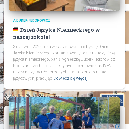
A.DUDEK-FEDOROWICZ
Dzień Języka Niemieckiego w
naszej szkole!
3 czerwca 2026 roku w naszej szkole odbył się Dzień
Języka Niemieckiego, zorganizowany przez nauczycielkę
języka niemieckiego, panią Agnieszkę Dudek-Fedorowicz.
Podczas trzech godzin lekcyjnych uczniowie klas IV–VIII
uczestniczyli w różnorodnych grach i konkurencjach
językowych, pracując
Dowiedz się więcej