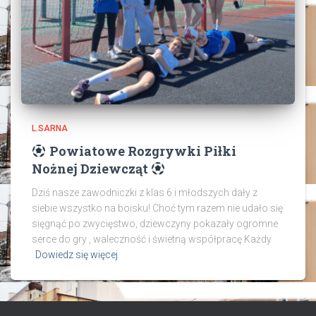
L.SARNA
Powiatowe Rozgrywki Piłki
Nożnej Dziewcząt
Dziś nasze zawodniczki z klas 6 i młodszych dały z
siebie wszystko na boisku! Choć tym razem nie udało się
sięgnąć po zwycięstwo, dziewczyny pokazały ogromne
serce do gry , waleczność i świetną współpracę Każdy
Dowiedz się więcej