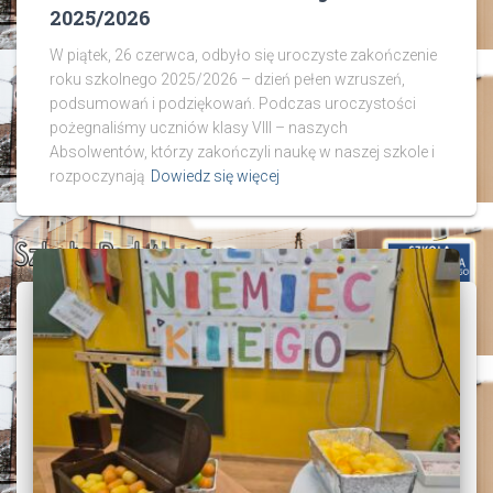
2025/2026
W piątek, 26 czerwca, odbyło się uroczyste zakończenie
roku szkolnego 2025/2026 – dzień pełen wzruszeń,
podsumowań i podziękowań. Podczas uroczystości
pożegnaliśmy uczniów klasy VIII – naszych
Absolwentów, którzy zakończyli naukę w naszej szkole i
rozpoczynają
Dowiedz się więcej