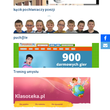
kącik pochłaniaczy poezji
puch@le
Trening umysłu