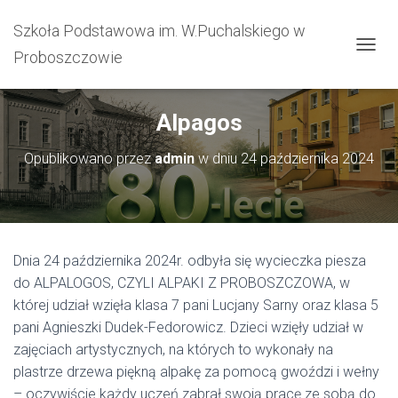
Szkoła Podstawowa im. W.Puchalskiego w
Proboszczowie
PRZEŁ
Alpagos
Opublikowano przez
admin
w dniu
24 października 2024
Dnia 24 października 2024r. odbyła się wycieczka piesza
do ALPALOGOS, CZYLI ALPAKI Z PROBOSZCZOWA, w
której udział wzięła klasa 7 pani Lucjany Sarny oraz klasa 5
pani Agnieszki Dudek-Fedorowicz. Dzieci wzięły udział w
zajęciach artystycznych, na których to wykonały na
plastrze drzewa piękną alpakę za pomocą gwoździ i wełny
– oczywiście każdy uczeń zabrał swoją pracę ze sobą do